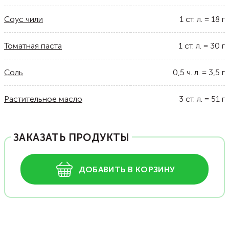
Соус чили
1
ст. л.
=
18
г
Томатная паста
1
ст. л.
=
30
г
Соль
0,5
ч. л.
=
3,5
г
Растительное масло
3
ст. л.
=
51
г
ЗАКАЗАТЬ ПРОДУКТЫ
ДОБАВИТЬ В КОРЗИНУ