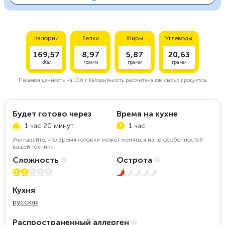
Калории
Белки
Жиры
Углеводы
169,57
8,97
5,87
20,63
кКал
грамм
грамм
грамм
Пищевая ценность на
100 г.
Калорийность рассчитана для сырых продуктов.
Будет готово через
Время на кухне
1 час 20 минут
1 час
Учитывайте, что время готовки может меняться из-за особенностей
вашей техники.
Сложность
Острота
2 из 5
1 из 5
Кухня
русская
Распространенный аллерген