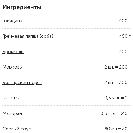
Ингредиенты
Говядина
400
г
Гречневая лапша (соба)
450
г
Брокколи
300
г
Морковь
2
шт.
=
200
г
Болгарский перец
2
шт.
=
300
г
Базилик
0,5
ч. л.
=
2
г
Майоран
0,5
ч. л.
=
2,5
г
Соевый соус
80
мл
=
80
г