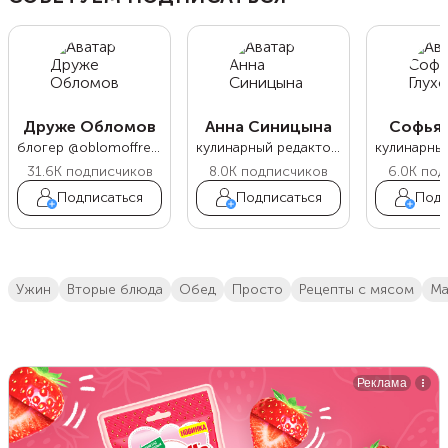
Друже Обломов
Анна Синицына
Софья 
блогер @oblomoffrecipe
кулинарный редактор Food.ru
31.6K
подписчиков
8.0K
подписчиков
6.0K
под
Подписаться
Подписаться
Подп
ужин
вторые блюда
обед
просто
Рецепты с мясом