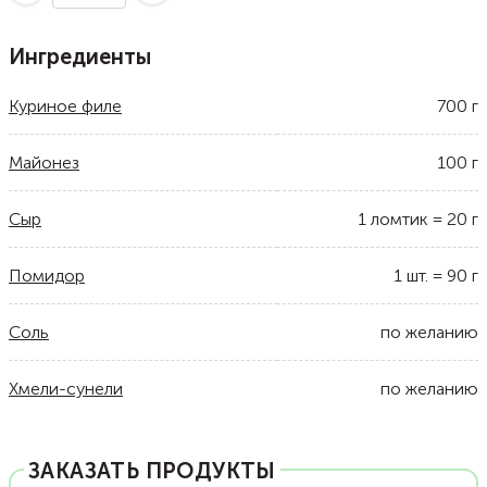
Ингредиенты
Куриное филе
700
г
Майонез
100
г
Сыр
1
ломтик
=
20
г
Помидор
1
шт.
=
90
г
Соль
по желанию
Хмели-сунели
по желанию
ЗАКАЗАТЬ ПРОДУКТЫ