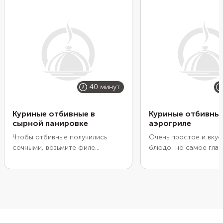
40 минут
Куриные отбивные в
Куриные отбивные
сырной панировке
аэрогриле
Чтобы отбивные получились
Очень простое и вку
сочными, возьмите филе
блюдо, но самое глав
куриного бедра и сделайте
его можно приготови
двойную панировку. Она
просто и быстро. Пос
поможет сохранить мясной сок
куриное филе специя
внутри, а снаружи получится
положите в аэрогриль
хрустящая корочка. Для придания
Остальное прибор сд
панировке пряно-сливочного
и через 10 минут у ва
вкуса добавьте к сухарям
окажется сочное мяс