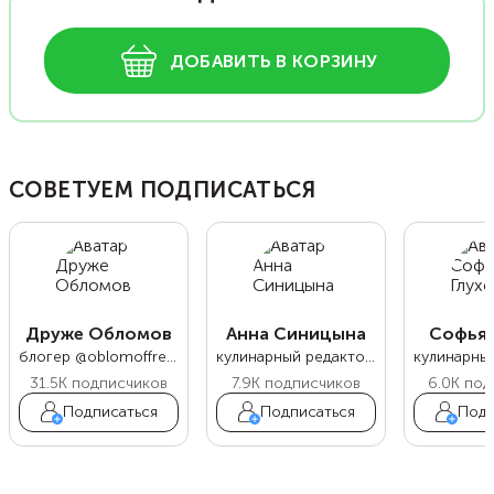
ДОБАВИТЬ В КОРЗИНУ
СОВЕТУЕМ ПОДПИСАТЬСЯ
Друже Обломов
Анна Синицына
Софья 
блогер @oblomoffrecipe
кулинарный редактор Food.ru
31.5K
подписчиков
7.9K
подписчиков
6.0K
под
Подписаться
Подписаться
Подп