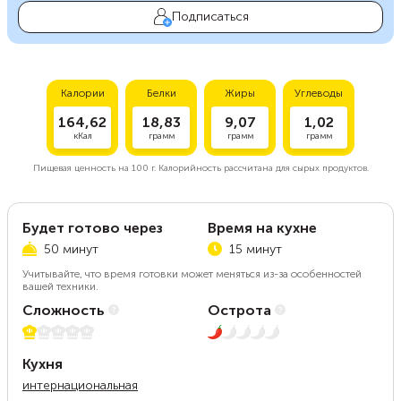
Подписаться
Калории
Белки
Жиры
Углеводы
164,62
18,83
9,07
1,02
кКал
грамм
грамм
грамм
Пищевая ценность на
100 г.
Калорийность рассчитана для сырых продуктов.
Будет готово через
Время на кухне
50 минут
15 минут
Учитывайте, что время готовки может меняться из-за особенностей
вашей техники.
Сложность
Острота
1 из 5
1 из 5
Кухня
интернациональная