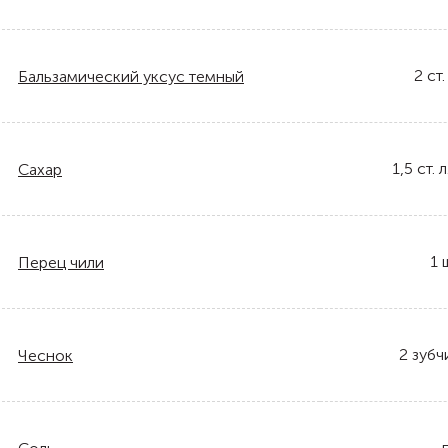
2
ст.
Бальзамический уксус темный
1,5
ст. л
Сахар
1
Перец чили
2
зубч
Чеснок