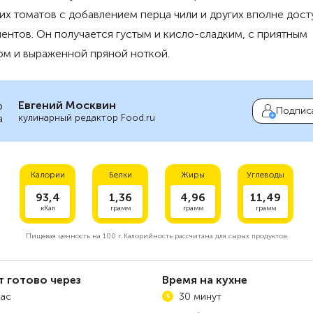
их томатов с добавлением перца чили и других вполне дос
ентов. Он получается густым и кисло-сладким, с приятным
ом и выраженной пряной ноткой.
Евгений Москвин
Подпис
кулинарный редактор Food.ru
Калории
Белки
Жиры
Углеводы
93,4
1,36
4,96
11,49
кКал
грамм
грамм
грамм
Пищевая ценность на
100 г.
Калорийность рассчитана для сырых продуктов.
т готово через
Время на кухне
час
30 минут