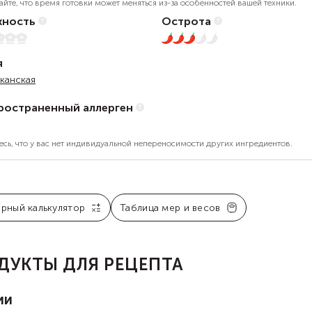
айте, что время готовки может меняться из-за особенностей вашей техники.
ность
Острота
5
3 из 5
я
канская
ространенный аллерген
есь, что у вас нет индивидуальной непереносимости других ингредиентов.
арный калькулятор
Таблица мер и весов
ДУКТЫ ДЛЯ РЕЦЕПТА
ии