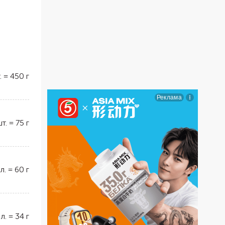
.
=
450
г
шт.
=
75
г
 л.
=
60
г
 л.
=
34
г