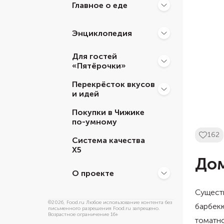
Главное о еде
Энциклопедия
Для гостей
«Пятёрочки»
Перекрёсток вкусов
и идей
Покупки в Чижике
по-умному
162
Система качества
Х5
Дом
О проекте
Сущест
©
2026
, Food.ru Любое использование контента без
барбекю
письменного разрешения Food.ru запрещено.
Возрастное ограничение 16+
томатно