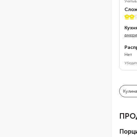
Учитыв
Слож
2 из 
Кухн
амери
Расп
Нет
Убедит
Кулин
ПРО
Порц