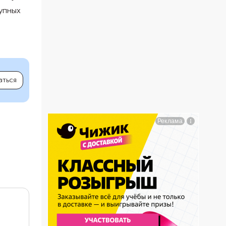
тупных
аться