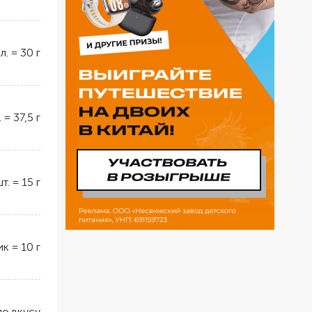
 л.
=
30
г
.
=
37,5
г
шт.
=
15
г
ик
=
10
г
по вкусу