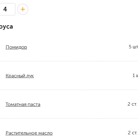
оуса
5
шт
Помидор
1
Красный лук
2
ст.
Томатная паста
2
ст.
Растительное масло