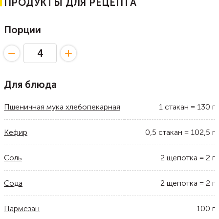
ПРОДУКТЫ ДЛЯ РЕЦЕПТА
Порции
Для блюда
Пшеничная мука хлебопекарная
1
стакан
=
130
г
Кефир
0,5
стакан
=
102,5
г
Соль
2
щепотка
=
2
г
Сода
2
щепотка
=
2
г
Пармезан
100
г