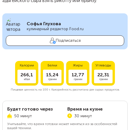
адыгейского сыра взять рикотту или брынзу.
Софья Глухова
кулинарный редактор Food.ru
Подписаться
Калории
Белки
Жиры
Углеводы
266,1
15,24
12,77
22,31
кКал
грамм
грамм
грамм
Пищевая ценность на
100 г.
Калорийность рассчитана для сырых продуктов.
Будет готово через
Время на кухне
50 минут
30 минут
Учитывайте, что время готовки может меняться из-за особенностей
вашей техники.