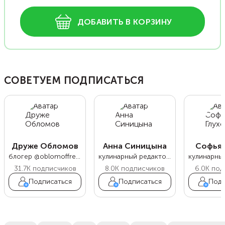
ДОБАВИТЬ В КОРЗИНУ
СОВЕТУЕМ ПОДПИСАТЬСЯ
Друже Обломов
Анна Синицына
Софья 
блогер @oblomoffrecipe
кулинарный редактор Food.ru
31.7K
подписчиков
8.0K
подписчиков
6.0K
под
Подписаться
Подписаться
Подп