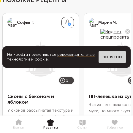
ПОХОЖИЕ РЕЦЕПТЫ
Софья Г.
Мария Ч.
На Food.ru применяются
рекомендательные
ПОНЯТНО
технологии
и
cookie
.
1 ч
Сконы с беконом и
ПП-лепешка из сул
яблоком
В этих лепешках совс
У сконов рассыпчатая текстура и
муки, но много вкусн
мягкий сливочный вкус. Чтобы
сулугуни и мягкого тв
сделать их ярче, добавьте в
Мелко натрите сыр, с
Главная
Рецепты
Статьи
Избранное
начинку обжаренный бекон и
остальными ингредие