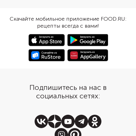
массу, и получатся мягкие
храните в контейнере
тортильи. Наполните их начинкой
крышкой. Чтобы сдел
по собственному вкусу.
более пряными, добав
Скачайте мобильное приложение FOOD.RU:
Например, можно смазать
замешивании теста с
рецепты всегда с вами!
лепешки творожным сыром и
чеснок, паприку или к
дополнить курицей, огурцом и
Нарисуйте на пергам
авокадо.
границы лепешек, обв
карандашом тарелку и
Тогда лепешки точно 
одинаковыми по разм
форме.
Подпишитесь на нас в
социальных сетях: