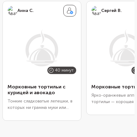
Анна С.
Сергей В.
40 минут
Морковные тортильи с
Морковные торти
курицей и авокадо
Ярко-оранжевые аппе
Тонкие сладковатые лепешки, в
тортильи — хорошая и
которых ни грамма муки или
полезного завтрака. В
сахара. Их основу составляют
муки, мало жира, они
мелко натертые сыр и морковь.
стать основой множе
Расплавившись в духовке, сыр
низкокалорийных блю
вместе с яйцом свяжут овощную
Приготовьте тортильи