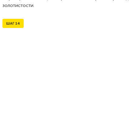
золотистости.
ШАГ
14