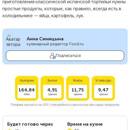
приготовления классической испанской тортильи нужны
простые продукты, которые, как правило, всегда есть в
холодильнике — яйца, картофель, лук.
Анна Синицына
кулинарный редактор Food.ru
Подписаться
Калории
Белки
Жиры
Углеводы
164,84
4,91
11,75
9,47
кКал
грамм
грамм
грамм
Пищевая ценность на
100 г.
Калорийность рассчитана для сырых продуктов.
Будет готово через
Время на кухне