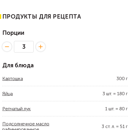
ПРОДУКТЫ ДЛЯ РЕЦЕПТА
Порции
Для блюда
Картошка
300
г
Яйца
3
шт.
=
180
г
Репчатый лук
1
шт.
=
80
г
Подсолнечное масло
3
ст. л.
=
51
г
рафинированное