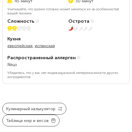
45 минут
30 минут
Учитывайте, что время готовки может меняться из-за особенностей
вашей техники.
Сложность
Острота
2 из 5
1 из 5
Кухня
,
европейская
испанская
Распространенный аллерген
Яйцо
Убедитесь, что у вас нет индивидуальной непереносимости других
ингредиентов.
Кулинарный калькулятор
Таблица мер и весов