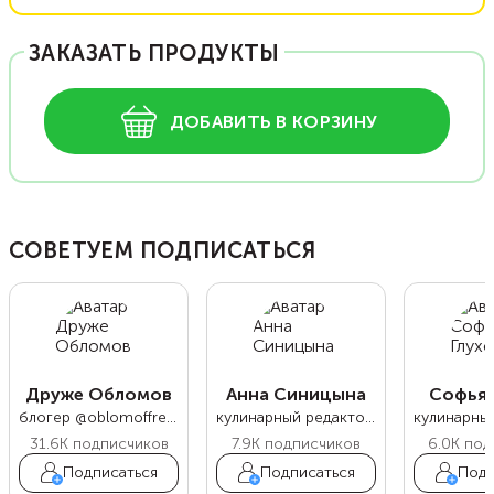
ЗАКАЗАТЬ ПРОДУКТЫ
ДОБАВИТЬ В КОРЗИНУ
СОВЕТУЕМ ПОДПИСАТЬСЯ
Друже Обломов
Анна Синицына
Софья 
блогер @oblomoffrecipe
кулинарный редактор Food.ru
31.6K
подписчиков
7.9K
подписчиков
6.0K
под
Подписаться
Подписаться
Подп