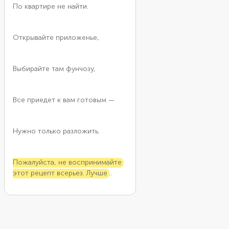
По квартире не найти.
вкусу. Ключевой мом
правильно сварить фун
Тонкая лапша может 
Открывайте приложенье,
после отваривания, та
лучше сразу полить
растительным маслом
Выбирайте там фунчозу,
Все приедет к вам готовым —
Нужно только разложить.
Пожалуйста, не воспринимайте
этот рецепт всерьез. Лучше
приберегите его на случай, когда
пропадет желание готовить.