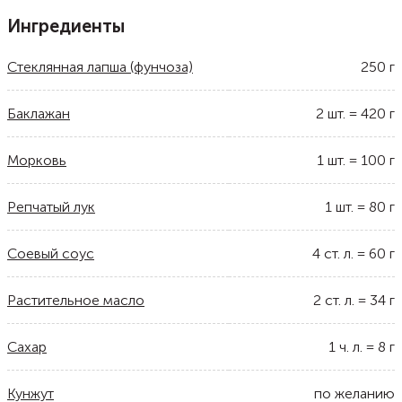
Ингредиенты
Стеклянная лапша (фунчоза)
250
г
Баклажан
2
шт.
=
420
г
Морковь
1
шт.
=
100
г
Репчатый лук
1
шт.
=
80
г
Соевый соус
4
ст. л.
=
60
г
Растительное масло
2
ст. л.
=
34
г
Сахар
1
ч. л.
=
8
г
Кунжут
по желанию