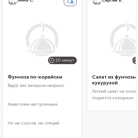
Анна С.
Сергей В.
20 минут
Фунчоза по-корейски
Салат из фунчозы 
кукурузой
Вдруг вас вечером накрыло
Легкий салат на осно
подается холодным. 
Азиатским настроеньем,
добавить ему остроты
используя соус табас
шрирачу, халапеньо ил
Но ни соусов, ни специй
чили. Это настоящее
конструктор, рецепт 
вы можете изменять 