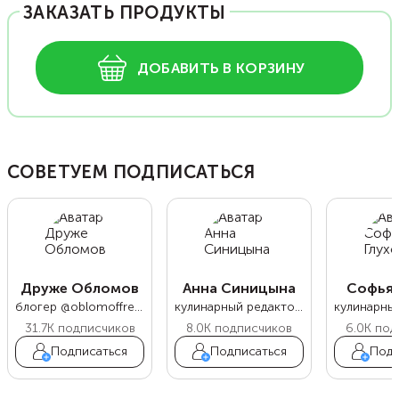
ЗАКАЗАТЬ ПРОДУКТЫ
ДОБАВИТЬ В КОРЗИНУ
СОВЕТУЕМ ПОДПИСАТЬСЯ
Друже Обломов
Анна Синицына
Софья 
блогер @oblomoffrecipe
кулинарный редактор Food.ru
31.7K
подписчиков
8.0K
подписчиков
6.0K
под
Подписаться
Подписаться
Подп