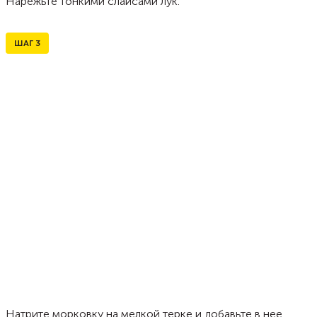
Нарежьте тонкими слайсами лук.
ШАГ
3
Натрите морковку на мелкой терке и добавьте в нее