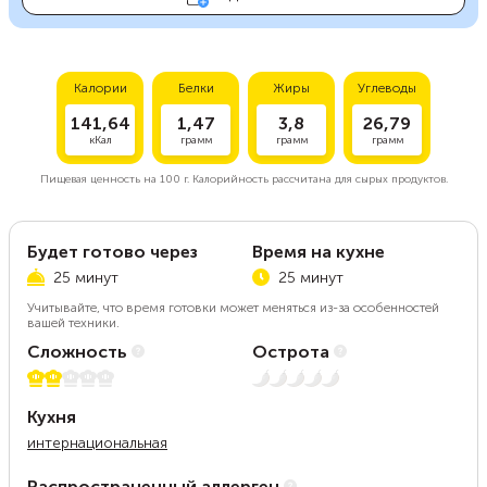
Калории
Белки
Жиры
Углеводы
141,64
1,47
3,8
26,79
кКал
грамм
грамм
грамм
Пищевая ценность на
100 г.
Калорийность рассчитана для сырых продуктов.
Будет готово через
Время на кухне
25 минут
25 минут
Учитывайте, что время готовки может меняться из-за особенностей
вашей техники.
Сложность
Острота
2 из 5
Нет остроты
Кухня
интернациональная
Распространенный аллерген