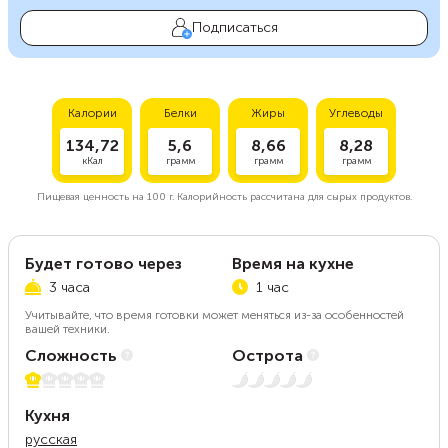
Подписаться
Калории
Белки
Жиры
Углеводы
134,72
5,6
8,66
8,28
кКал
грамм
грамм
грамм
Пищевая ценность на
100 г.
Калорийность рассчитана для сырых продуктов.
Будет готово через
Время на кухне
3 часа
1 час
Учитывайте, что время готовки может меняться из-за особенностей
вашей техники.
Сложность
Острота
1 из 5
Нет остроты
Кухня
русская