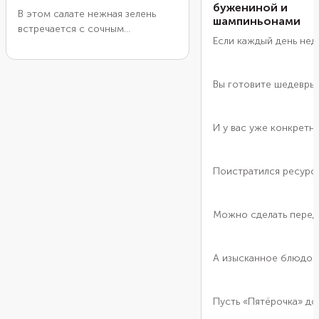
бужениной и
В этом салате нежная зелень
шампиньонами
встречается с сочным
Если каждый день нед
брутальным стейком. Для него
вы можете взять любой отруб.
Помните, что для каждого
Вы готовите шедевры
существуют свои правила
приготовления. В рецепте
указано время прожарки для
И у вас уже конкретн
стейка толщиной 1,5 см из
тонкого края спинно-
поясничной части. Брутальную
Поистратился ресурс
тему салата продолжит быстро
обжаренный на сковороде
зеленый лук. А заправку лучше
Можно сделать перед
сделать самую простую — из
оливкового масла и винного
уксуса.
А изысканное блюдо
Пусть «Пятёрочка» до