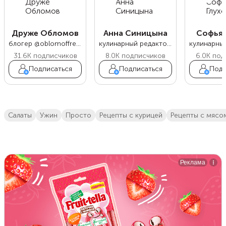
Друже Обломов
Анна Синицына
Софья 
блогер @oblomoffrecipe
кулинарный редактор Food.ru
31.6K
подписчиков
8.0K
подписчиков
6.0K
под
Подписаться
Подписаться
Подп
салаты
ужин
просто
Рецепты с курицей
Рецепты с мясо