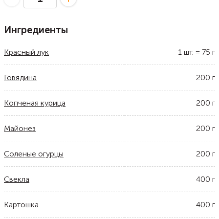
Ингредиенты
Красный лук
1
шт.
=
75
г
Говядина
200
г
Копченая курица
200
г
Майонез
200
г
Соленые огурцы
200
г
Свекла
400
г
Картошка
400
г