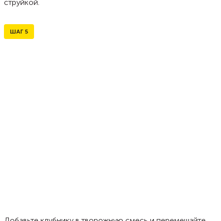
струйкой.
ШАГ
5
Добавьте клубнику в творожную смесь и перемешайте.