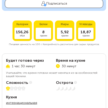
Подписаться
Калории
Белки
Жиры
Углеводы
156,26
8
5,92
18,87
кКал
грамм
грамм
грамм
Пищевая ценность на
100 г.
Калорийность рассчитана для сырых продуктов.
Будет готово через
Время на кухне
1 час 30 минут
30 минут
Учитывайте, что время готовки может меняться из-за особенностей
вашей техники.
Сложность
Острота
1 из 5
Нет остроты
Кухня
интернациональная