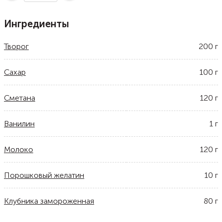
Ингредиенты
Творог
200
г
Сахар
100
г
Сметана
120
г
Ванилин
1
г
Молоко
120
г
Порошковый желатин
10
г
Клубника замороженная
80
г