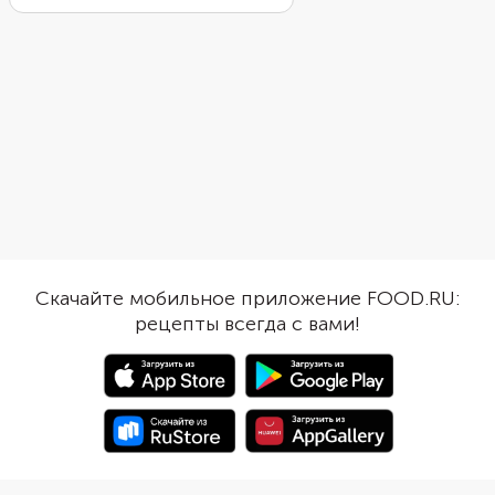
сахара и желатин. Если нужно
минут, а вот процесс
свести количество калорий к
в холодильнике може
минимуму, откажитесь от
показаться долгим. О
подсластителя или добавьте
небольшая хитрость, 
сахарозаменитель. Подойдет не
поможет его ускорить
только свежая, но и
Используйте маленьк
замороженная клубника. Сварите
силиконовые формы дл
из нее негустой сироп,
Так у вас получатся 
смешайте с желатином и
конфеты, которые за
разлейте по формам или
гораздо быстрее.
креманкам.
Скачайте мобильное приложение FOOD.RU:
рецепты всегда с вами!