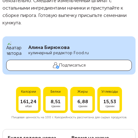
обязательно. Смешайте измельченный шпинат с
остальными ингредиентами начинки и приступайте к
сборке пирога. Готовую выпечку присыпьте семенами
кунжута.
Алина Бирюкова
кулинарный редактор Food.ru
Подписаться
Калории
Белки
Жиры
Углеводы
161,24
8,51
6,88
15,53
кКал
грамм
грамм
грамм
Пищевая ценность на
100 г.
Калорийность рассчитана для сырых продуктов.
Будет готово через
Время на кухне