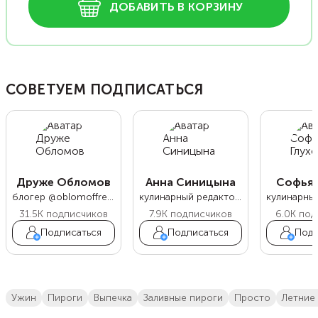
ДОБАВИТЬ В КОРЗИНУ
СОВЕТУЕМ ПОДПИСАТЬСЯ
Друже Обломов
Анна Синицына
Софья 
блогер @oblomoffrecipe
кулинарный редактор Food.ru
31.5K
подписчиков
7.9K
подписчиков
6.0K
под
Подписаться
Подписаться
Подп
ужин
пироги
выпечка
Заливные пироги
просто
летние