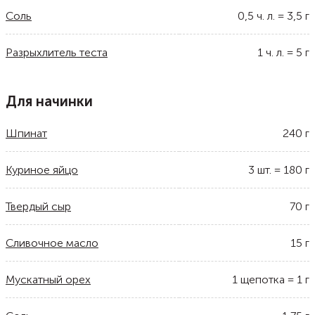
Соль
0,5
ч. л.
=
3,5
г
Разрыхлитель теста
1
ч. л.
=
5
г
Для начинки
Шпинат
240
г
Куриное яйцо
3
шт.
=
180
г
Твердый сыр
70
г
Сливочное масло
15
г
Мускатный орех
1
щепотка
=
1
г