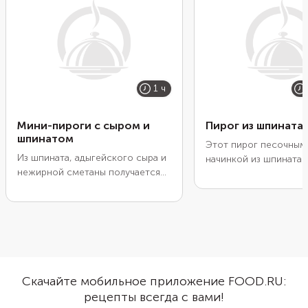
1 ч
Мини-пироги с сыром и
Пирог из шпината
шпинатом
Этот пирог песочным
Из шпината, адыгейского сыра и
начинкой из шпината
нежирной сметаны получается
французский киш. Тол
легкая, но питательная и очень
нашем рецепте начин
вкусная начинка для мини-
запекается внутри по
пирогов. А само слоеное тесто
пластом теста. Благо
становится золотистым и
пирог получается бол
хрустящим. Для выпечки
влажным и полным о
подойдет не только форма для
сока с растаявшим с
маффинов, но и керамические
маслом. Посыпать пи
Скачайте мобильное приложение FOOD.RU:
порционные формы. По
перед выпеканием не
рецепты всегда с вами!
желанию приправьте начинку
обязательно, но сыр 