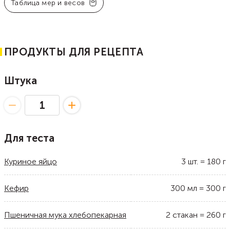
Таблица мер и весов
ПРОДУКТЫ ДЛЯ РЕЦЕПТА
Штука
Для теста
Куриное яйцо
3
шт.
=
180
г
Кефир
300
мл
=
300
г
Пшеничная мука хлебопекарная
2
стакан
=
260
г