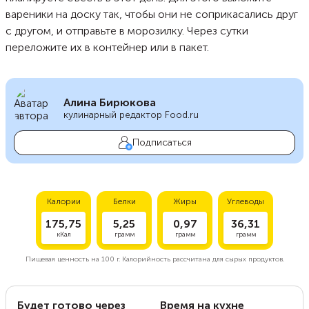
вареники на доску так, чтобы они не соприкасались друг
с другом, и отправьте в морозилку. Через сутки
переложите их в контейнер или в пакет.
Алина Бирюкова
кулинарный редактор Food.ru
Подписаться
Калории
Белки
Жиры
Углеводы
175,75
5,25
0,97
36,31
кКал
грамм
грамм
грамм
Пищевая ценность на
100 г.
Калорийность рассчитана для сырых продуктов.
Будет готово через
Время на кухне