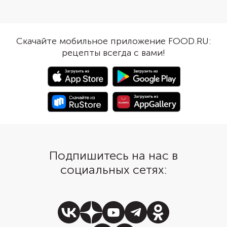
затем обжарьте с двух сторон
шоколада. Вишню мо
до золотистой корочки. Следите
использовать как за
за тем, чтобы изделия легли в
так и свежую. Главное
сковороду одним слоем. Тогда
косточек. Обратите в
Скачайте мобильное приложение FOOD.RU:
они не прилипнут друг к другу и
что слепленные варе
рецепты всегда с вами!
не порвутся.
варить всего 5 минут,
распадутся.
Подпишитесь на нас в
социальных сетях: