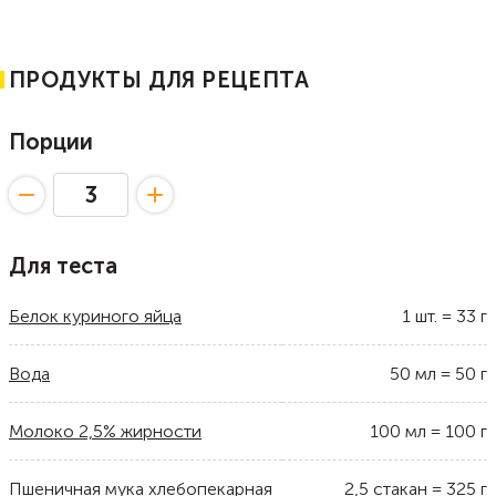
ПРОДУКТЫ ДЛЯ РЕЦЕПТА
Порции
Для теста
Белок куриного яйца
1
шт.
=
33
г
Вода
50
мл
=
50
г
Молоко 2,5% жирности
100
мл
=
100
г
Пшеничная мука хлебопекарная
2,5
стакан
=
325
г