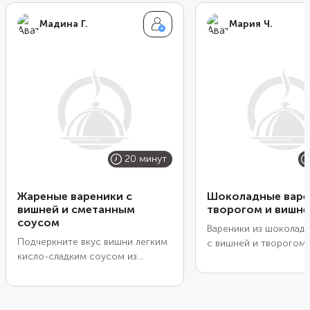
Мадина Г.
Мария Ч.
20 минут
Жареные вареники с
Шоколадные варе
вишней и сметанным
творогом и вишне
соусом
Вареники из шоколадн
Подчеркните вкус вишни легким
с вишней и творогом 
кисло-сладким соусом из
подойдут для завтрака
сметаны, сахара и лимонной
полдника. Они получа
цедры. Дайте вареникам слегка
меру сладкими, с лег
оттаять, пока готовите соус, а
кислинкой и терпким