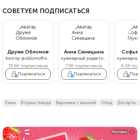
СОВЕТУЕМ ПОДПИСАТЬСЯ
Друже Обломов
Анна Синицына
Софья 
блогер @oblomoffrecipe
кулинарный редактор Food.ru
31.6K
подписчиков
7.9K
подписчиков
6.0K
под
Подписаться
Подписаться
Подп
ужин
вторые блюда
вареники с вишней
обед
десерты