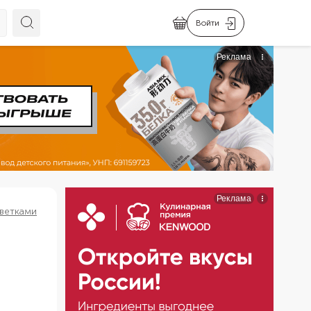
Войти
еветками