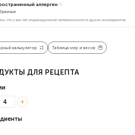
ространенный аллерген
бразные
есь, что у вас нет индивидуальной непереносимости других ингредиентов.
арный калькулятор
Таблица мер и весов
ДУКТЫ ДЛЯ РЕЦЕПТА
ии
едиенты