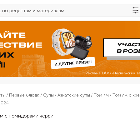
пты
Первые блюда
Супы
Азиатские супы
Том ям
Том ям с кр
2024