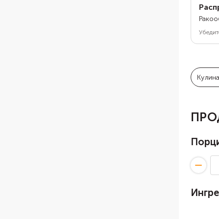
Расп
Ракоо
Убедит
Кулин
ПРО
Порц
Ингр