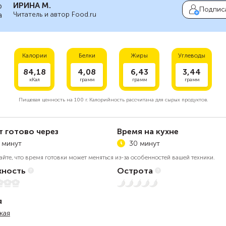
ИРИНА М.
Подпис
Читатель и автор Food.ru
Калории
Белки
Жиры
Углеводы
84,18
4,08
6,43
3,44
кКал
грамм
грамм
грамм
Пищевая ценность на
100 г.
Калорийность рассчитана для сырых продуктов.
т готово через
Время на кухне
 минут
30 минут
айте, что время готовки может меняться из-за особенностей вашей техники.
ность
Острота
5
Нет остроты
я
кая