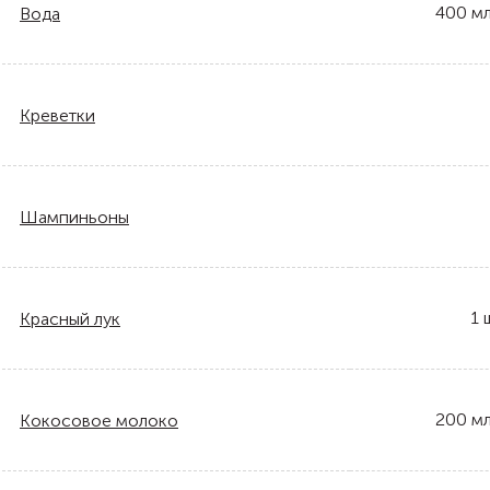
400
м
Вода
Креветки
Шампиньоны
1
Красный лук
200
м
Кокосовое молоко