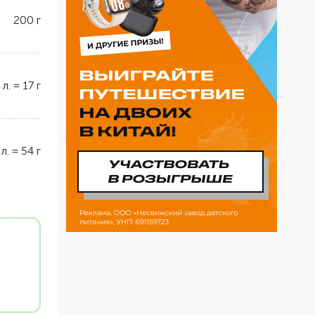
200
г
 л.
=
17
г
 л.
=
54
г