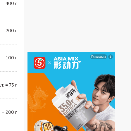
л
=
400
г
200
г
100
г
шт.
=
75
г
л
=
200
г