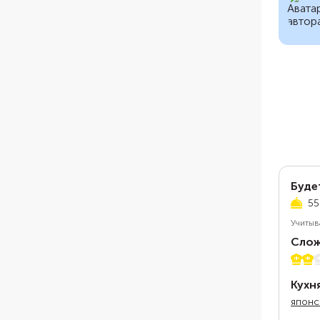
Буде
55
Учитыв
Слож
2 из 
Кухн
японс