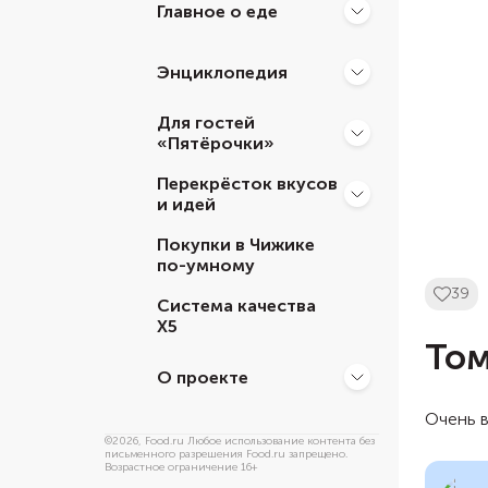
Главное о еде
Энциклопедия
Для гостей
«Пятёрочки»
Перекрёсток вкусов
и идей
Покупки в Чижике
по-умному
39
Система качества
Х5
Том
О проекте
Очень в
©
2026
, Food.ru Любое использование контента без
письменного разрешения Food.ru запрещено.
Возрастное ограничение 16+