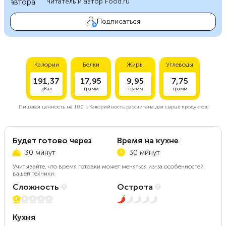
Читатель и автор Food.ru
Подписаться
Калории
Белки
Жиры
Углеводы
191,37
17,95
9,95
7,75
кКал
грамм
грамм
грамм
Пищевая ценность на
100 г.
Калорийность рассчитана для сырых продуктов.
Будет готово через
Время на кухне
30 минут
30 минут
Учитывайте, что время готовки может меняться из-за особенностей
вашей техники.
Сложность
Острота
1 из 5
1 из 5
Кухня