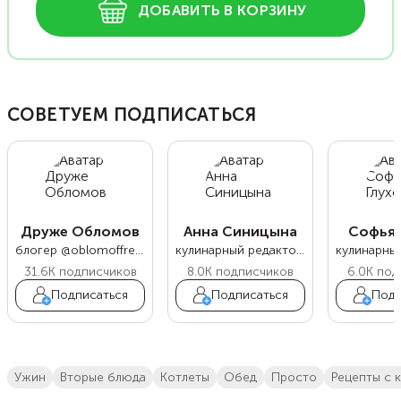
ДОБАВИТЬ В КОРЗИНУ
СОВЕТУЕМ ПОДПИСАТЬСЯ
Друже Обломов
Анна Синицына
Софья 
блогер @oblomoffrecipe
кулинарный редактор Food.ru
31.6K
подписчиков
8.0K
подписчиков
6.0K
под
Подписаться
Подписаться
Подп
ужин
вторые блюда
котлеты
обед
просто
рецепты с 