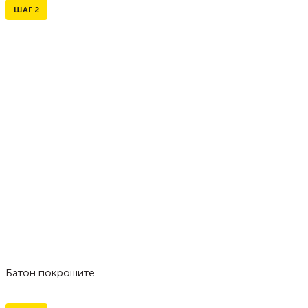
ШАГ
2
Батон покрошите.