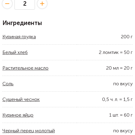
Ингредиенты
Куриная грудка
200
г
Белый хлеб
2
ломтик
=
50
г
Растительное масло
20
мл
=
20
г
Соль
по вкусу
Сушеный чеснок
0,5
ч. л.
=
1,5
г
Куриное яйцо
1
шт.
=
60
г
Черный перец молотый
по вкусу