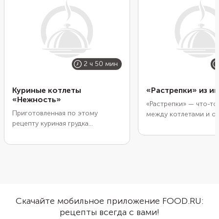
2 ч 50 мин
Куриные котлеты
«Растрепки» из и
«Нежность»
«Растрепки» — что-то
Приготовленная по этому
между котлетами и ол
рецепту куриная грудка
Хотя кому-то они мог
напоминает котлеты по-
напомнить и отбивные
министерски. Мясо не
Нарежьте мясо тонки
пропускают через мясорубку, а
брусочками, смешайте
очень мелко рубят острым
рубленым зеленым лу
ножом. Добавленный в
майонезом и неболь
измельченное мясо крахмал
количеством муки. С
удержит соки при жарке внутри.
столовой ложки сфо
Скачайте мобильное приложение FOOD.RU:
Чтобы котлеты получились очень
заготовки и быстро о
рецепты всегда с вами!
сочынми и нежными, дайте
двух сторон. Не жале