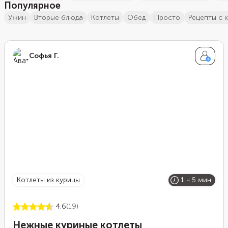
Популярное
ужин
вторые блюда
котлеты
обед
просто
рецепты с 
Софья Г.
котлеты из курицы
1 ч 5 мин
4.6
(19)
Нежные куриные котлеты