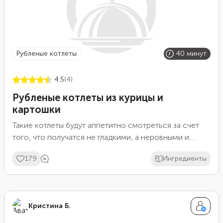
рубленые котлеты
40 минут
4.5
(4)
Рубленые котлеты из курицы и
картошки
Такие котлеты будут аппетитно смотреться за счет
того, что получатся не гладкими, а неровными и
ребристыми. Подойдет любое филе, и куриное, и
179
Ингредиенты
индюшачье. А сорта картошки лучше взять с большим
содержанием крахмала — так он лучше вберет
ароматный мясной сок. Для подачи приготовьте
ароматный соус, смешав майонез с лимонным соком
Кристина Б.
и медом.