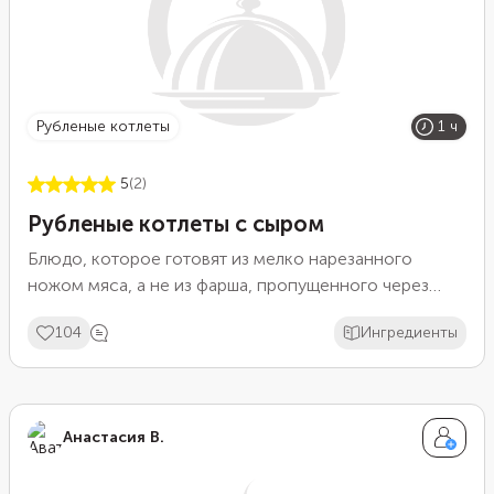
рубленые котлеты
1 ч
5
(2)
Рубленые котлеты с сыром
Блюдо, которое готовят из мелко нарезанного
ножом мяса, а не из фарша, пропущенного через
мясорубку. Мясо сохраняет свою структуру и
104
Ингредиенты
сочность!
Анастасия В.