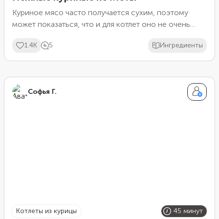
Куриное мясо часто получается сухим, поэтому
может показаться, что и для котлет оно не очень
подходит. По этому рецепту блюдо даже из
1.4K
5
Ингредиенты
диетической грудки все равно получится сочным.
Секрет очень прост: мясо не нужно измельчать в
мясорубке, достаточно просто порубить его ножом.
Так курица получится более сочной, а котлеты —
Софья Г.
нежными и упругими.
котлеты из курицы
45 минут