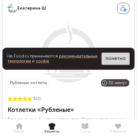
Екатерина Ш.
На Food.ru применяются
рекомендательные
ПОНЯТНО
технологии
и
cookie
.
рубленые котлеты
30 минут
5
(2)
Котлетки «Рубленые»
Блюдо очень быстро готовится. Получается сочным
и вкусным.
Главная
Рецепты
Статьи
Избранное