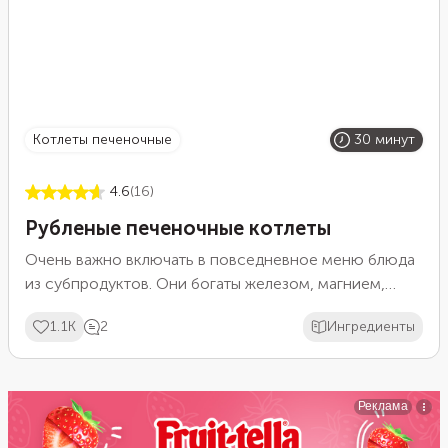
котлеты печеночные
30 минут
4.6
(16)
Рубленые печеночные котлеты
Очень важно включать в повседневное меню блюда
из субпродуктов. Они богаты железом, магнием,
кальцием. Приготовьте рубленые котлеты из куриной
1.1K
2
Ингредиенты
печени. Для измельчения понадобится только нож.
Важно срезать все лишнее, чтобы котлеты
получились нежными. Куриную печень можно
заменить на свиную или говяжью, но в этом случае
нужно увеличить время обжаривания до 5–7 минут.