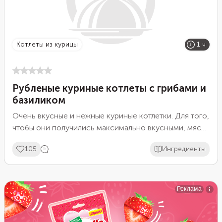
котлеты из курицы
1 ч
Рубленые куриные котлеты с грибами и
базиликом
Очень вкусные и нежные куриные котлетки. Для того,
чтобы они получились максимально вкусными, мясо
порубите ножом. Если использовать мясорубку,
105
Ингредиенты
приготовление будет, конечно, проще и быстрее, но
во вкусе котлеты немного потеряют. Не забывайте
хорошо отбить фарш. Тогда он получится
однородным и мягким, а готовое блюдо будет
нежным и сочным.