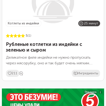
котлеты из индейки
25 минут
5
(1)
Рубленые котлетки из индейки с
зеленью и сыром
Деликатное филе индейки не нужно пропускать
через мясорубку, оно и так будет очень мягким.
Мелко порубите филе с луком, соедините с яйцом,
211
Ингредиенты
мукой и специями. Фарш станет плотным, и в то же
время кусочки мяса сохранят свой сок. Для большей
мягкости и сливочного вкуса положите в фарш сыр, а
для аромата — свежую зелень.