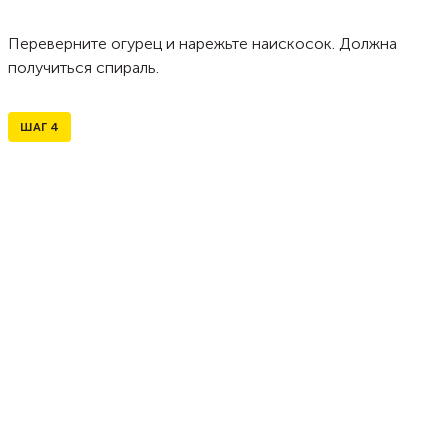
Переверните огурец и нарежьте наискосок. Должна
получиться спираль.
ШАГ
4