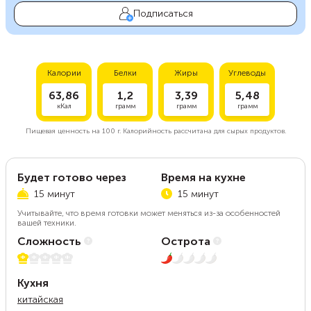
Подписаться
Калории
Белки
Жиры
Углеводы
63,86
1,2
3,39
5,48
кКал
грамм
грамм
грамм
Пищевая ценность на
100 г.
Калорийность рассчитана для сырых продуктов.
Будет готово через
Время на кухне
15 минут
15 минут
Учитывайте, что время готовки может меняться из-за особенностей
вашей техники.
Сложность
Острота
1 из 5
1 из 5
Кухня
китайская