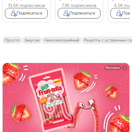
31.6K
подписчиков
7.9K
подписчиков
6.0K
под
Подписаться
Подписаться
Подп
просто
закуски
низкокалорийный
рецепты с устричным с