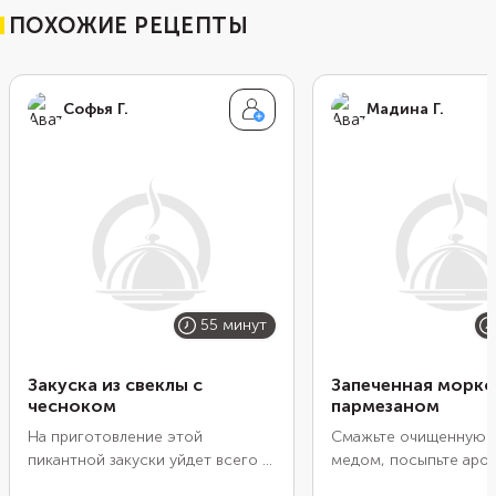
ПОХОЖИЕ РЕЦЕПТЫ
Софья Г.
Мадина Г.
55 минут
Закуска из свеклы с
Запеченная морко
чесноком
пармезаном
На приготовление этой
Смажьте очищенную 
пикантной закуски уйдет всего 5
медом, посыпьте аро
минут, а затем останется лишь
специями и сыром, а 