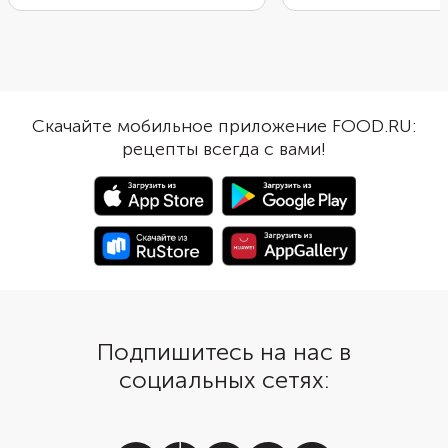
дождаться ее из духовки.
отправьте в духовку. 
Нарежьте сырую свеклу тонкими
запекания она приобр
ломтиками, приправьте
карамельный загар. М
чесноком и специями. Отправьте
естественную сладост
запекаться в духовку до
пармезан придаст хр
мягкости, а затем выложите
корочку. Такой наряд
Скачайте мобильное приложение FOOD.RU:
слайсы на намазанный щедрым
можно подать как
рецепты всегда с вами!
слоем творожного сыра тост.
самостоятельную заку
Получится очень вкусно и с
гарнир к мясным блю
приятной остринкой.
Запеченная морковь 
сочетается с греческ
йогуртом или соусом 
основе.
Подпишитесь на нас в
социальных сетях: