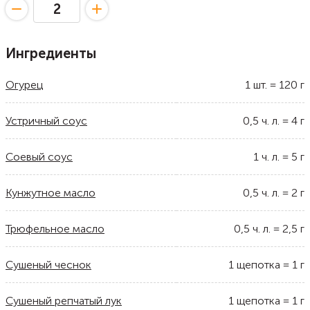
Ингредиенты
Огурец
1
шт.
=
120
г
Устричный соус
0,5
ч. л.
=
4
г
Соевый соус
1
ч. л.
=
5
г
Кунжутное масло
0,5
ч. л.
=
2
г
Трюфельное масло
0,5
ч. л.
=
2,5
г
Сушеный чеснок
1
щепотка
=
1
г
Сушеный репчатый лук
1
щепотка
=
1
г