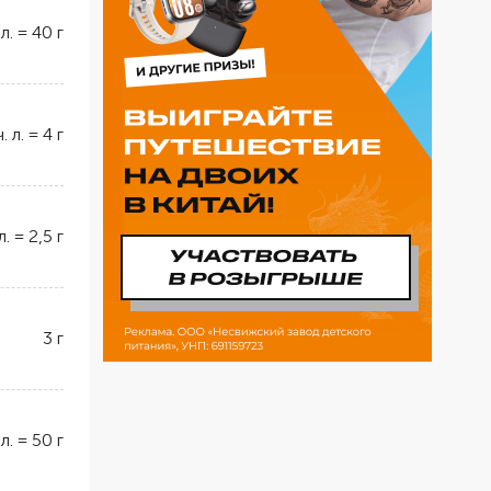
 л.
=
40
г
ч. л.
=
4
г
л.
=
2,5
г
3
г
 л.
=
50
г