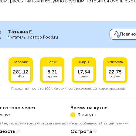
ым, рассыпчатым и безумно вкусным. Готовится очень быст
Татьяна Е.
Подпис
Читатель и автор Food.ru
Калории
Белки
Жиры
Углеводы
281,12
8,31
17,54
22,75
кКал
грамм
грамм
грамм
Пищевая ценность на
100 г.
Калорийность рассчитана для сырых продуктов.
т готово через
Время на кухне
минут
3 минуты
айте, что время готовки может меняться из-за особенностей вашей техники.
ность
Острота