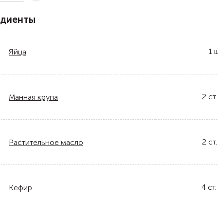
едиенты
1
ш
Яйца
2
ст.
Манная крупа
2
ст.
Растительное масло
4
ст.
Кефир