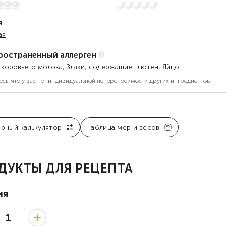
5
Нет остроты
я
ая
ространенный аллерген
 коровьего молока, Злаки, содержащие глютен, Яйцо
есь, что у вас нет индивидуальной непереносимости других ингредиентов.
арный калькулятор
Таблица мер и весов
ДУКТЫ ДЛЯ РЕЦЕПТА
ия