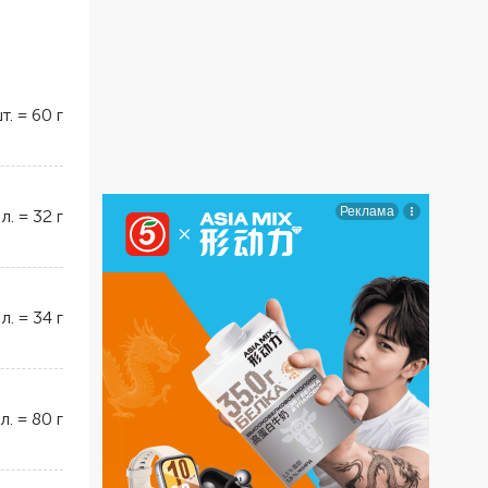
т.
=
60
г
 л.
=
32
г
 л.
=
34
г
 л.
=
80
г