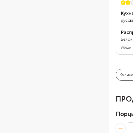
2 из 
Кухн
русск
Расп
Белок
Убедит
Кулин
ПРО
Порц