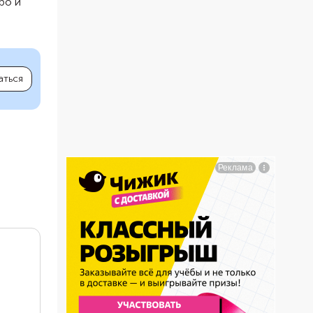
ро и
аться