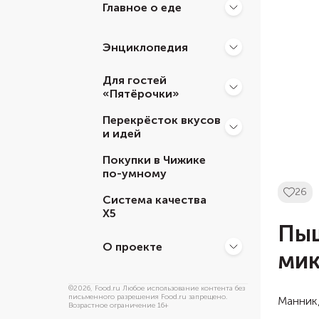
Главное о еде
Энциклопедия
Для гостей
«Пятёрочки»
Перекрёсток вкусов
и идей
Покупки в Чижике
по-умному
26
Система качества
Х5
Пыш
О проекте
мик
©
2026
, Food.ru Любое использование контента без
письменного разрешения Food.ru запрещено.
Манник,
Возрастное ограничение 16+