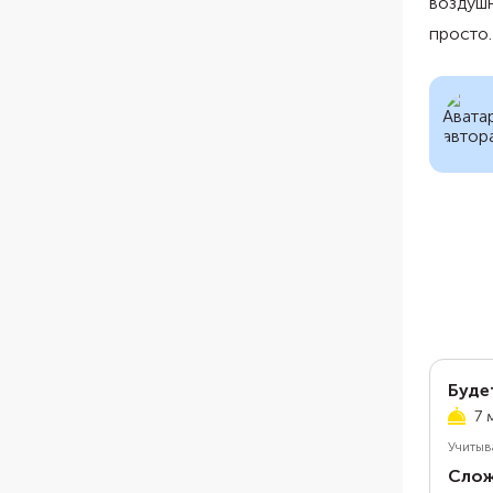
воздушн
просто.
Буде
7 
Учитыв
Слож