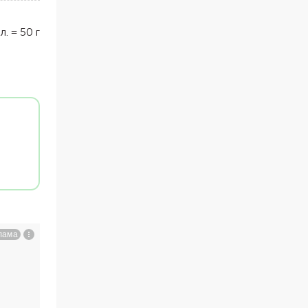
 л.
=
50
г