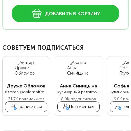
ДОБАВИТЬ В КОРЗИНУ
СОВЕТУЕМ ПОДПИСАТЬСЯ
Друже Обломов
Анна Синицына
Софья 
блогер @oblomoffrecipe
кулинарный редактор Food.ru
31.7K
подписчиков
8.0K
подписчиков
6.0K
под
Подписаться
Подписаться
Подп