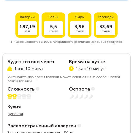
Калории
Белки
Жиры
Углеводы
187,19
5,5
3,96
33,69
кКал
грамм
грамм
грамм
Пищевая ценность на
100 г.
Калорийность рассчитана для сырых продуктов.
Будет готово через
Время на кухне
1 час 10 минут
1 час 10 минут
Учитывайте, что время готовки может меняться из-за особенностей
вашей техники.
Сложность
Острота
2 из 5
Нет остроты
Кухня
русская
Распространенный аллерген
Злаки, содержащие глютен, Яйцо