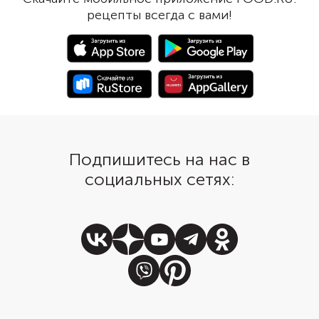
сложной подачи — достаточно
выпечке. А ванилин, в
рецепты всегда с вами!
посыпать ее сахарной пудрой и
очередь, уберет чрез
украсить ягодами.
яичный привкус в гот
бисквите. На основе
классического бискв
делать торты и десер
любыми видами крема
желе, свежими ягода
фруктами. Рецепт бис
торта пригодится, ког
Подпишитесь на нас в
захотите приготовить
особому случаю.
социальных сетях: