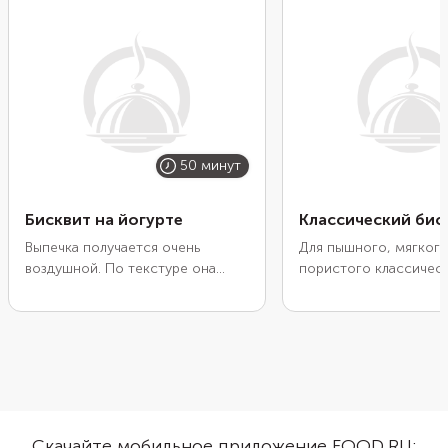
50 минут
Бисквит на йогурте
Классический бис
Выпечка получается очень
Для пышного, мягкого
воздушной. По текстуре она
пористого классичес
больше напоминает суфле, чем
бисквита достаточно 
классический бисквит. Благодаря
сахара и муки. Нужно 
йогурту корж дольше остается
следует взбить первы
свежим, плюс во вкусе
ингредиента и очень
появляется легкая кислинка. Она
подмешать к ним трет
хорошо оттенит сладость крема
Разрыхлитель поможе
или любой другой прослойки. А
яйцам сохранить стру
вообще, выпечка не требует
коржа и не даст ему 
Скачайте мобильное приложение FOOD.RU: