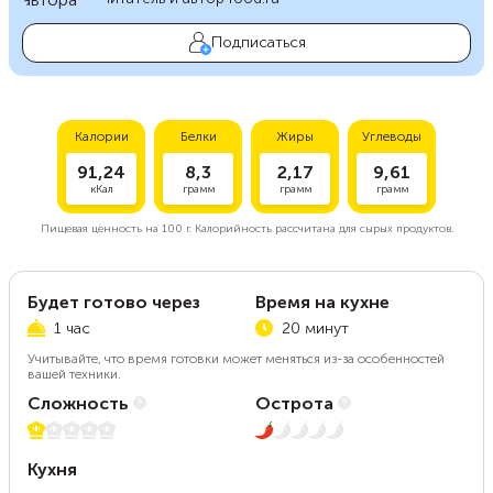
Подписаться
Калории
Белки
Жиры
Углеводы
91,24
8,3
2,17
9,61
кКал
грамм
грамм
грамм
Пищевая ценность на
100 г.
Калорийность рассчитана для сырых продуктов.
Будет готово через
Время на кухне
1 час
20 минут
Учитывайте, что время готовки может меняться из-за особенностей
вашей техники.
Сложность
Острота
1 из 5
1 из 5
Кухня