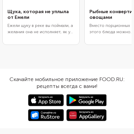
Щука, которая не уплыла
Рыбные конвертик
от Емели
овощами
Ежели щуку в реке вы поймали, а
Вместо порционных 
желания она не исполняет, як у
этого блюда можно
Емели в сказке сказано, не
использовать обычны
серчайте. Едино желание ваше
пергамент для выпечк
исполнено будет, трапеза
его лодочкой, закреп
богатая да славная вас ждет.
выложите ингредиенты
Такая рыба и на пир хороша
рецепте указана красн
будет сказочный. В печи ее
но подойдет и белая. 
приготовьте, да травами и
предварительно размо
Скачайте мобильное приложение FOOD.RU:
лимоном сдобрите, чтобы
тщательно промокнит
рецепты всегда с вами!
араматно было. А если рецепт на
бумажными полотенц
языке сказательном сложным
блюдо не получилось
покажется, читайте в советах
водянистым. Для бол
трактовку толковую.
сытности добавьте о
например картофель 
стручковую фасоль.