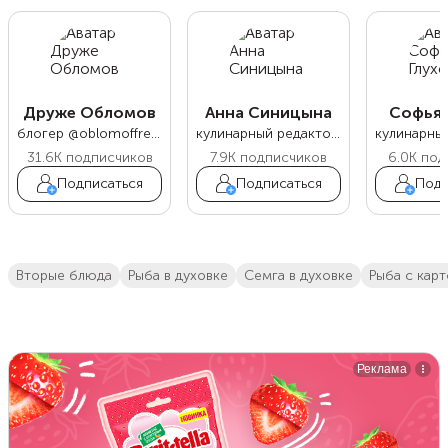
Друже Обломов
Анна Синицына
Софья 
блогер @oblomoffrecipe
кулинарный редактор Food.ru
31.6K
подписчиков
7.9K
подписчиков
6.0K
под
Подписаться
Подписаться
Подп
вторые блюда
рыба в духовке
семга в духовке
рыба с кар