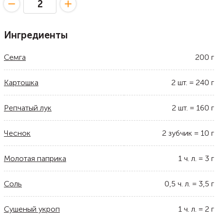
Ингредиенты
Семга
200
г
Картошка
2
шт.
=
240
г
Репчатый лук
2
шт.
=
160
г
Чеснок
2
зубчик
=
10
г
Молотая паприка
1
ч. л.
=
3
г
Соль
0,5
ч. л.
=
3,5
г
Сушеный укроп
1
ч. л.
=
2
г