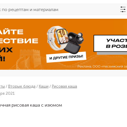
пты
Вторые блюда
Каши
Рисовая каша
бря 2021