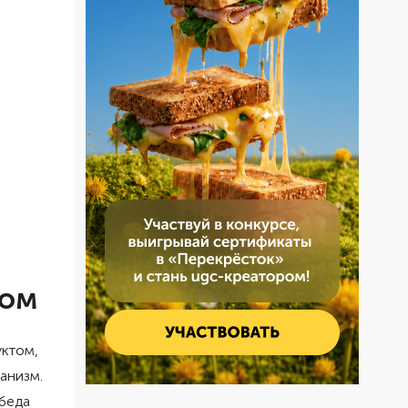
мом
уктом,
анизм.
беда