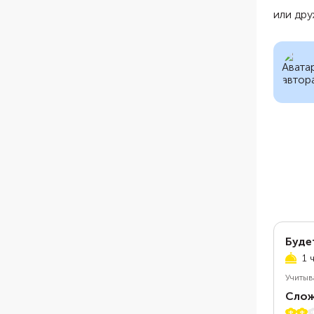
или дру
Буде
1 
Учитыв
Слож
2 из 