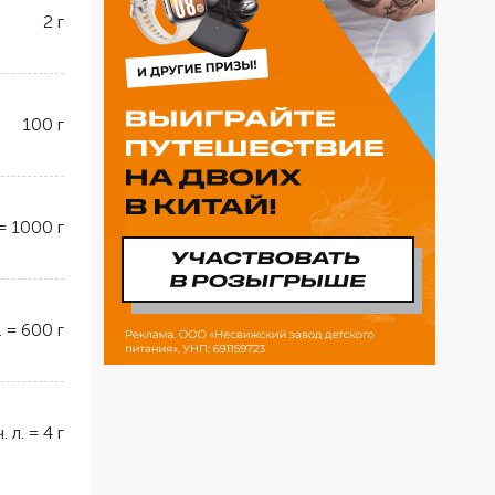
2
г
100
г
=
1000
г
.
=
600
г
ч. л.
=
4
г