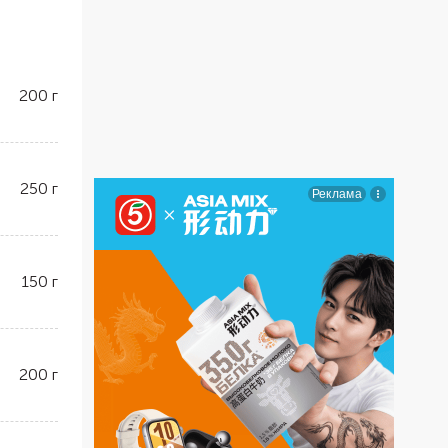
200
г
250
г
150
г
200
г