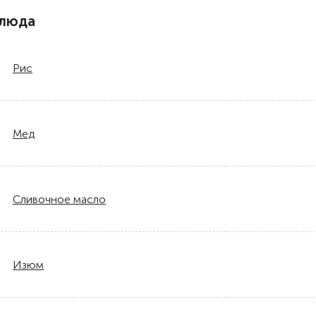
блюда
Рис
Мед
Сливочное масло
Изюм