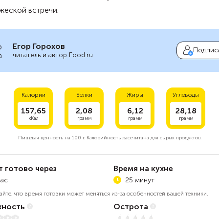
жеской встречи.
Егор Горохов
Подпис
читатель и автор Food.ru
Калории
Белки
Жиры
Углеводы
157,65
2,08
6,12
28,18
кКал
грамм
грамм
грамм
Пищевая ценность на
100 г.
Калорийность рассчитана для сырых продуктов.
т готово через
Время на кухне
час
25 минут
айте, что время готовки может меняться из-за особенностей вашей техники.
ность
Острота
5
Нет остроты