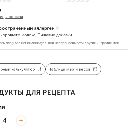
я
,
ая
японская
ространенный аллерген
 коровьего молока, Пищевые добавки
есь, что у вас нет индивидуальной непереносимости других ингредиентов.
арный калькулятор
Таблица мер и весов
ДУКТЫ ДЛЯ РЕЦЕПТА
ии