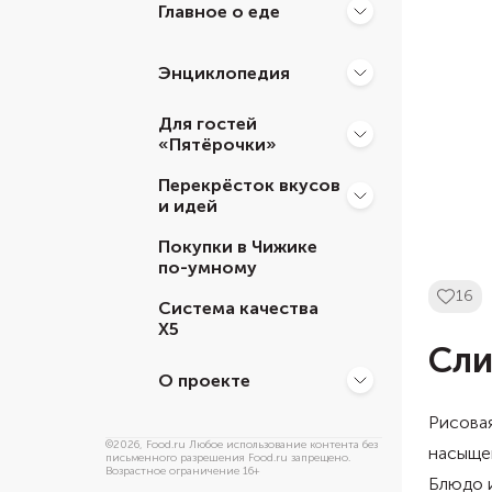
Главное о еде
Энциклопедия
Для гостей
«Пятёрочки»
Перекрёсток вкусов
и идей
Покупки в Чижике
по-умному
16
Система качества
Х5
Сли
О проекте
Рисовая
©
2026
, Food.ru Любое использование контента без
насыщен
письменного разрешения Food.ru запрещено.
Возрастное ограничение 16+
Блюдо 