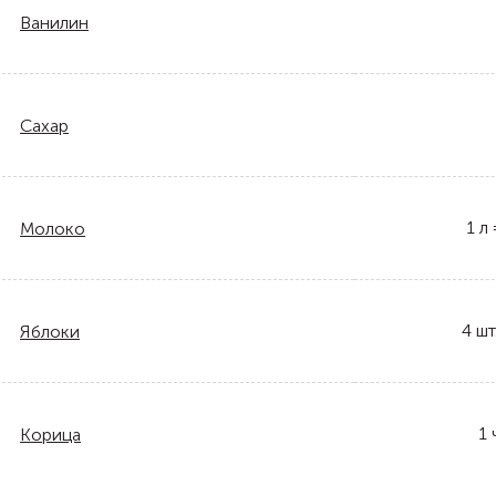
Ванилин
Сахар
1
л
Молоко
4
шт
Яблоки
1
Корица