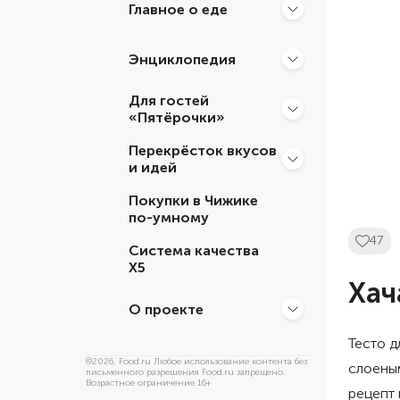
Главное о еде
Энциклопедия
Для гостей
«Пятёрочки»
Перекрёсток вкусов
и идей
Покупки в Чижике
по-умному
47
Система качества
Х5
Хач
О проекте
Тесто д
©
2026
, Food.ru Любое использование контента без
слоеным
письменного разрешения Food.ru запрещено.
Возрастное ограничение 16+
рецепт 