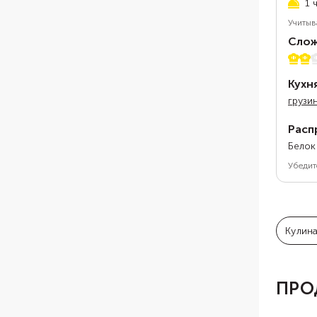
1 
Учитыв
Слож
2 из 
Кухн
грузи
Расп
Белок
Убедит
Кулин
ПРО