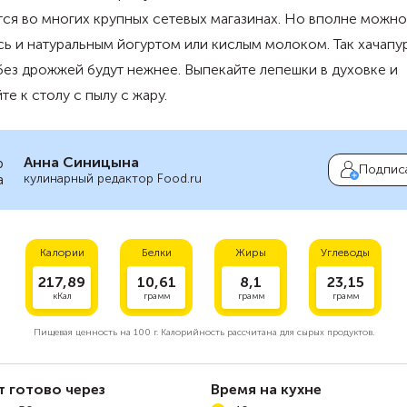
ся во многих крупных сетевых магазинах. Но вполне можно
ь и натуральным йогуртом или кислым молоком. Так хачапу
ез дрожжей будут нежнее. Выпекайте лепешки в духовке и
те к столу с пылу с жару.
Анна Синицына
Подпис
кулинарный редактор Food.ru
Калории
Белки
Жиры
Углеводы
217,89
10,61
8,1
23,15
кКал
грамм
грамм
грамм
Пищевая ценность на
100 г.
Калорийность рассчитана для сырых продуктов.
т готово через
Время на кухне