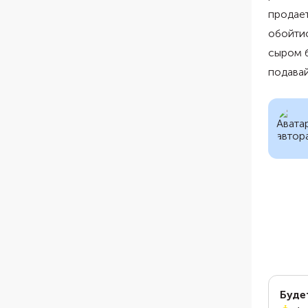
продает
обойтис
сыром б
подавай
Буде