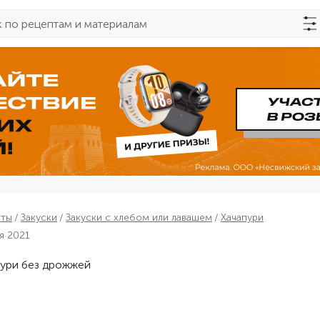
пты
Закуски
Закуски с хлебом или лавашем
Хачапури
я 2021