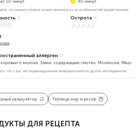
час 50 минут
40 минут
айте, что время готовки может меняться из-за особенностей вашей техники.
ность
Острота
5
Нет остроты
я
нская
ространенный аллерген
 коровьего молока, Злаки, содержащие глютен, Моллюски, Яйцо
есь, что у вас нет индивидуальной непереносимости других ингредиентов.
арный калькулятор
Таблица мер и весов
ДУКТЫ ДЛЯ РЕЦЕПТА