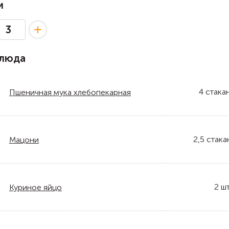
и
блюда
4
стака
Пшеничная мука хлебопекарная
2,5
стака
Мацони
2
шт
Куриное яйцо