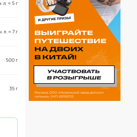
ч. л.
=
5
г
ч. л.
=
7
г
500
г
35
г