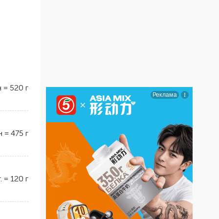
н
=
520
г
н
=
475
г
.
=
120
г