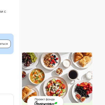
ри с
аться