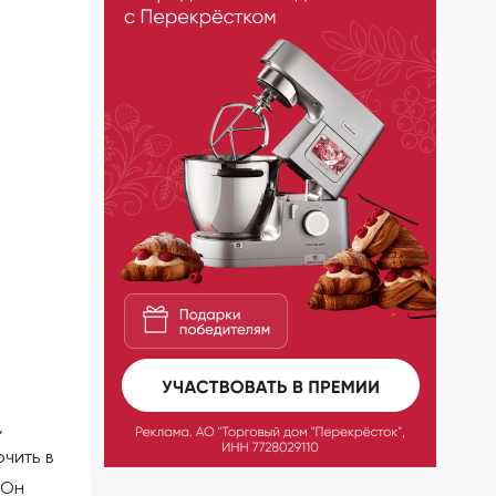
,
ючить в
 Он