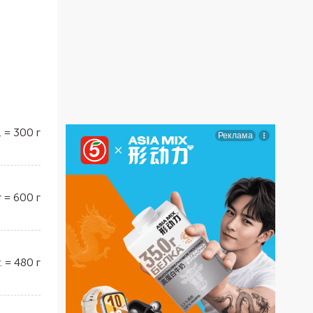
.
=
300
г
г
=
600
г
.
=
480
г