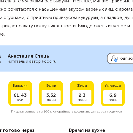
й салат с яблоками Вас выручит. Нежные, мягкие крабовые 
сно сочетаются с насыщенным вкусом вареных яиц, с аром
 огурцами, с приятным привкусом кукурузы, а сладкое, ду
придает салату нотку пикантности. Блюдо очень вкусное и
е.
Анастация Стець
Подпис
читатель и автор Food.ru
Калории
Белки
Жиры
Углеводы
61,43
3,32
2,3
6,9
кКал
грамм
грамм
грамм
Пищевая ценность на
100 г.
Калорийность рассчитана для сырых продуктов.
т готово через
Время на кухне