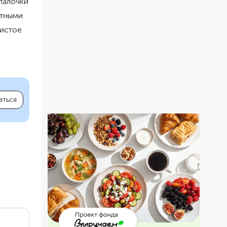
палочки
атными
шистое
аться