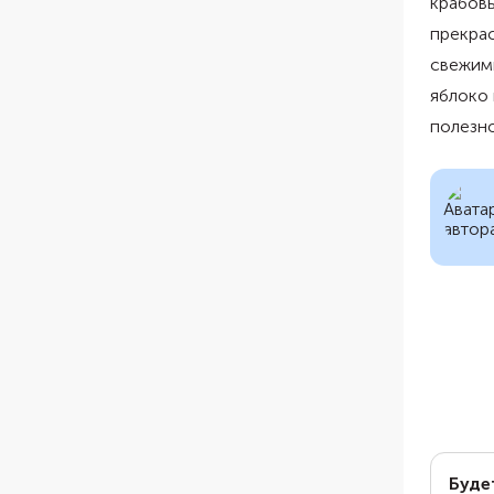
крабовы
прекра
свежими
яблоко 
полезно
Буде