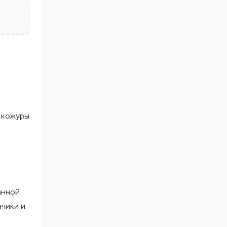
т кожуры
анной
нчики и