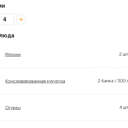
ии
блюда
2
шт
Яблоки
2
банка / 300 
Консервированная кукуруза
4
шт
Огурец