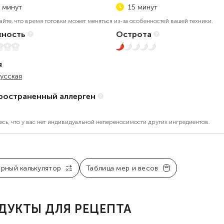
 минут
15 минут
айте, что время готовки может меняться из-за особенностей вашей техники.
ность
Острота
5
1 из 5
я
усская
ространенный аллерген
есь, что у вас нет индивидуальной непереносимости других ингредиентов.
арный калькулятор
Таблица мер и весов
ДУКТЫ ДЛЯ РЕЦЕПТА