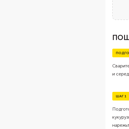
ПОШ
ПОДГО
Сварите
и серед
ШАГ
1
Подгот
кукуруз
нарежьт