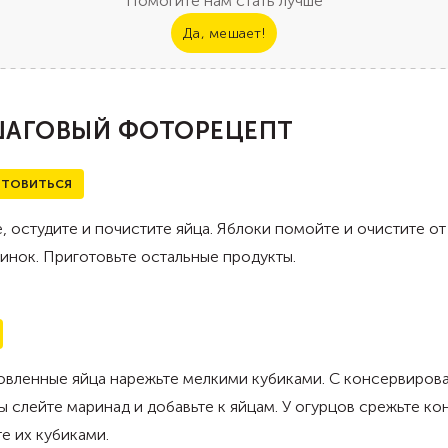
Помогите нам стать лучше
Да, мешает!
АГОВЫЙ ФОТОРЕЦЕПТ
ТОВИТЬСЯ
, остудите и почистите яйца. Яблоки помойте и очистите о
инок. Приготовьте остальные продукты.
овленные яйца нарежьте мелкими кубиками. С консервиров
ы слейте маринад и добавьте к яйцам. У огурцов срежьте ко
е их кубиками.