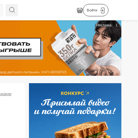
Войти
чками