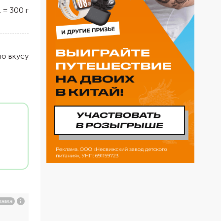
.
=
300
г
по вкусу