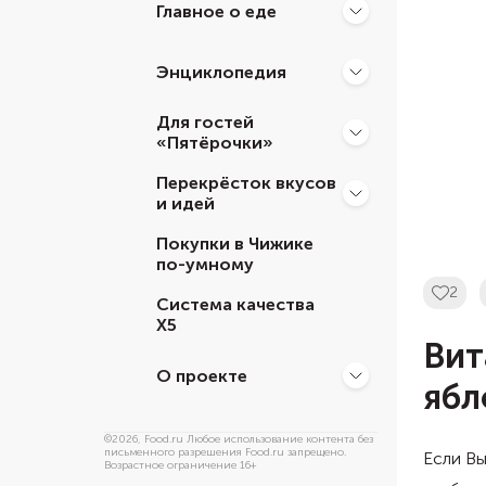
Главное о еде
Энциклопедия
Для гостей
«Пятёрочки»
Перекрёсток вкусов
и идей
Покупки в Чижике
по-умному
2
Система качества
Х5
Вит
О проекте
ябл
©
2026
, Food.ru Любое использование контента без
письменного разрешения Food.ru запрещено.
Если Вы
Возрастное ограничение 16+