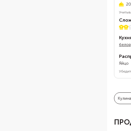
20
Учитыв
Слож
2 из 
Кухн
белор
Расп
Яйцо
Убедит
Кулин
ПРО