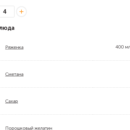
блюда
400
м
Ряженка
Сметана
Сахар
Порошковый желатин