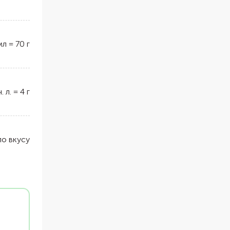
мл
=
70
г
ч. л.
=
4
г
по вкусу