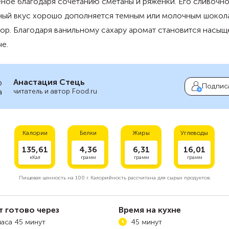
ное благодаря сочетанию сметаны и ряженки. Его сливочно
ный вкус хорошо дополняется темным или молочным шокол
ор. Благодаря ванильному сахару аромат становится насыщ
че.
Анастация Стець
Подпис
читатель и автор Food.ru
Калории
Белки
Жиры
Углеводы
135,61
4,36
6,31
16,01
кКал
грамм
грамм
грамм
Пищевая ценность на
100 г.
Калорийность рассчитана для сырых продуктов.
т готово через
Время на кухне
часа 45 минут
45 минут