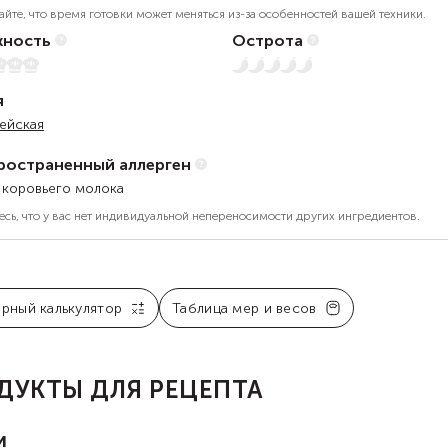
айте, что время готовки может меняться из-за особенностей вашей техники.
ность
Острота
5
Нет остроты
я
ейская
ространенный аллерген
 коровьего молока
есь, что у вас нет индивидуальной непереносимости других ингредиентов.
арный калькулятор
Таблица мер и весов
ДУКТЫ ДЛЯ РЕЦЕПТА
и