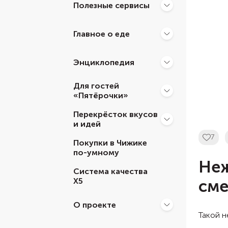
Полезные сервисы
Главное о еде
Энциклопедия
Для гостей
«Пятёрочки»
Перекрёсток вкусов
и идей
7
Покупки в Чижике
по-умному
Неж
Система качества
Х5
сме
О проекте
Такой н