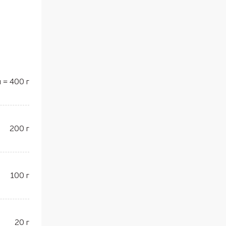
л
=
400
г
200
г
100
г
20
г