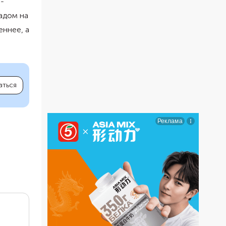
-
адом на
еннее, а
аться