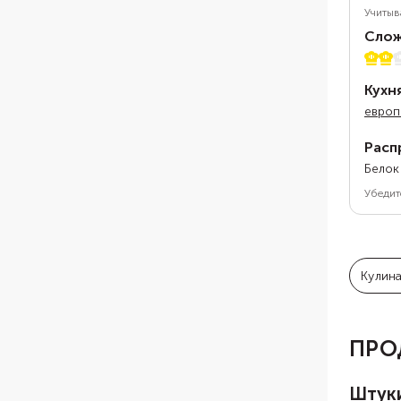
Учитыв
Слож
2 из 
Кухн
европ
Расп
Белок
Убедит
Кулин
ПРО
Штук