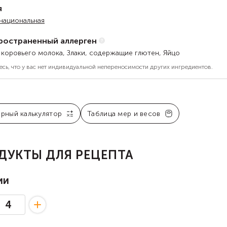
я
национальная
ространенный аллерген
 коровьего молока, Злаки, содержащие глютен, Яйцо
есь, что у вас нет индивидуальной непереносимости других ингредиентов.
арный калькулятор
Таблица мер и весов
ДУКТЫ ДЛЯ РЕЦЕПТА
ии