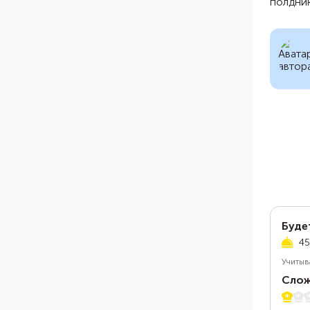
полдник
Буде
45
Учитыв
Слож
1 из 5