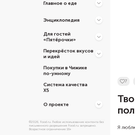
Главное о еде
Энциклопедия
Для гостей
«Пятёрочки»
Перекрёсток вкусов
и идей
Покупки в Чижике
по-умному
7
Система качества
Х5
Тво
О проекте
пол
©
2026
, Food.ru Любое использование контента без
письменного разрешения Food.ru запрещено.
Я люблю
Возрастное ограничение 16+