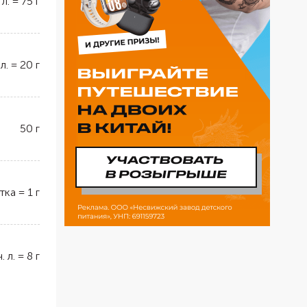
 л.
=
75
г
 л.
=
20
г
50
г
тка
=
1
г
ч. л.
=
8
г