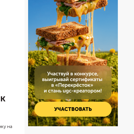
 к
нку на