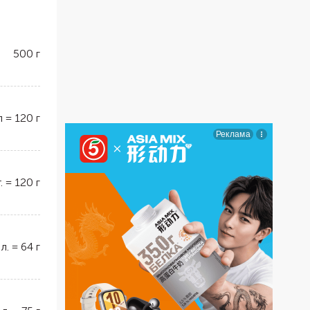
500
г
л
=
120
г
.
=
120
г
 л.
=
64
г