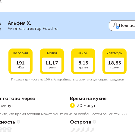
.
Альфия Х.
Подпис
Читатель и автор Food.ru
Калории
Белки
Жиры
Углеводы
191
11,17
8,15
18,85
кКал
грамм
грамм
грамм
Пищевая ценность на
100 г.
Калорийность рассчитана для сырых продуктов.
т готово через
Время на кухне
 минут
30 минут
айте, что время готовки может меняться из-за особенностей вашей техники.
ность
Острота
Нет остроты