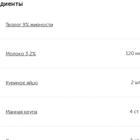
едиенты
Творог 9% жирности
120
м
Молоко 3,2%
2
шт
Куриное яйцо
4
ст.
Манная крупа