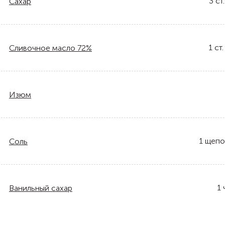
3
ст.
Сахар
1
ст.
Сливочное масло 72%
Изюм
1
щепо
Соль
1
Ванильный сахар