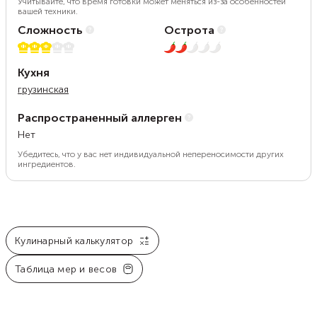
Учитывайте, что время готовки может меняться из-за особенностей
вашей техники.
Сложность
Острота
3 из 5
2 из 5
Кухня
грузинская
Распространенный аллерген
Нет
Убедитесь, что у вас нет индивидуальной непереносимости других
ингредиентов.
Кулинарный калькулятор
Таблица мер и весов