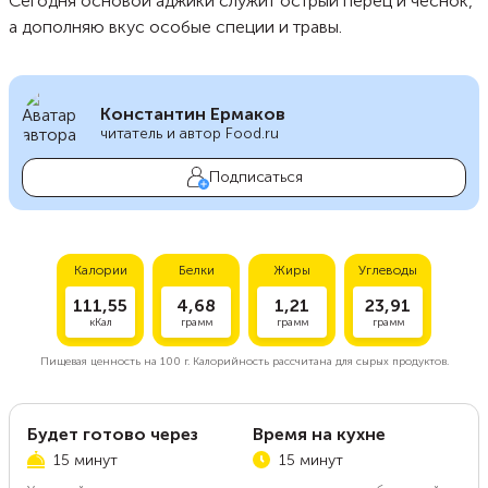
Сегодня основой аджики служит острый перец и чеснок,
а дополняю вкус особые специи и травы.
Константин Ермаков
читатель и автор Food.ru
Подписаться
Калории
Белки
Жиры
Углеводы
111,55
4,68
1,21
23,91
кКал
грамм
грамм
грамм
Пищевая ценность на
100 г.
Калорийность рассчитана для сырых продуктов.
Будет готово через
Время на кухне
15 минут
15 минут