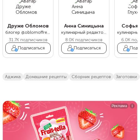
Друже Обломов
Анна Синицына
Софья 
блогер @oblomoffrecipe
кулинарный редактор Food.ru
31.7K
подписчиков
8.0K
подписчиков
6.0K
под
Подписаться
Подписаться
Подп
аджика
домашние рецепты
сборник рецептов
заготовки