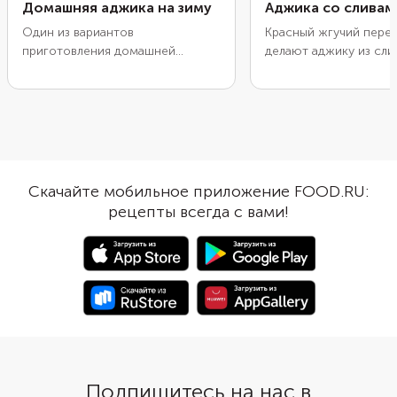
Домашняя аджика на зиму
Аджика со сливам
Один из вариантов
Красный жгучий перец
приготовления домашней
делают аджику из сли
аджики. Для остроты мы взяли
Но благодаря кисло-
несколько перцев чили и
фруктам и томатной п
зубчиков чеснока. Из специй
острота раскрывается
выбрали только соль. Чтобы
соусе постепенно и д
придать заготовке аутентичный
Густая аджика отличн
кавказский вкус, добавьте кинзу,
к блюдам из жареного
хмели-сунели и кориандр.
может стать частью п
Скачайте мобильное приложение FOOD.RU:
Измельчите ингредиенты
маринадов. При жела
рецепты всегда с вами!
блендером, проварите, а затем
замените томатную п
перелейте в банку и
свежими помидорами,
простерилизуйте перед
них кожицу и измельч
отправкой на хранение. Из
мясорубке. Из указан
указанного количества
количества ингредие
ингредиентов получается одна
получается одна бан
банка объемом 1 л.
0,3 л.
Подпишитесь на нас в