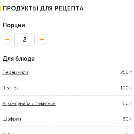
ПРОДУКТЫ ДЛЯ РЕЦЕПТА
Порции
Для блюда
Перец чили
250
г
Чеснок
100
г
Уцхо-сунели / пажитник
50
г
Шафран
50
г