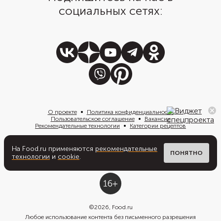
социальных сетях:
О проекте
Политика конфиденциальности
Пользовательское соглашение
Вакансии
Рекомендательные технологии
Категории рецептов
На Food.ru применяются
рекомендательные
Написать нам
ПОНЯТНО
технологии
и
cookie
.
©
2026
, Food.ru
Любое использование контента без письменного разрешения