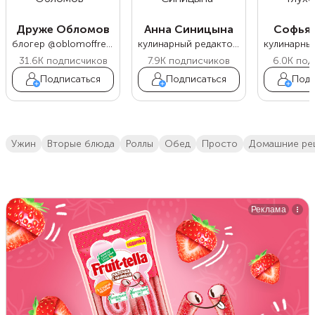
Друже Обломов
Анна Синицына
Софья 
блогер @oblomoffrecipe
кулинарный редактор Food.ru
31.6K
подписчиков
7.9K
подписчиков
6.0K
под
Подписаться
Подписаться
Подп
ужин
вторые блюда
роллы
обед
просто
домашние ре