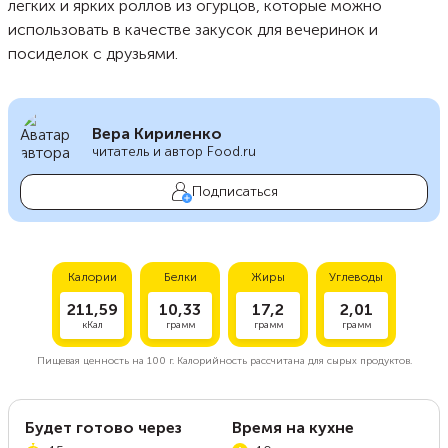
легких и ярких роллов из огурцов, которые можно
использовать в качестве закусок для вечеринок и
посиделок с друзьями.
Вера Кириленко
читатель и автор Food.ru
Подписаться
Калории
Белки
Жиры
Углеводы
211,59
10,33
17,2
2,01
кКал
грамм
грамм
грамм
Пищевая ценность на
100 г.
Калорийность рассчитана для сырых продуктов.
Будет готово через
Время на кухне