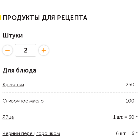
ПРОДУКТЫ ДЛЯ РЕЦЕПТА
Штуки
Для блюда
Креветки
250
г
Сливочное масло
100
г
Яйца
1
шт.
=
60
г
Черный перец горошком
6
шт.
=
6
г