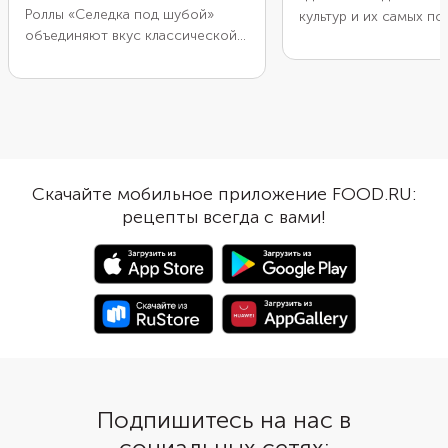
Роллы «Селедка под шубой»
культур и их самых п
объединяют вкус классической
блюд: оформите рус
русской закуски и строгий
«Селедку под шубой» 
аккуратный вид японского
японских роллов. Отв
блюда. Помимо традиционных
овощи, мелко нарежьт
продуктов и инвентаря,
заверните в основу из
потребуются листы нори и
картофельного пюре.
циновки для скручивания роллов.
сверху ломтиками сел
Отварите и измельчите яйца и
разделите на кусочки 
Скачайте мобильное приложение FOOD.RU:
овощи, нарежьте филе сельди и
роллов.
рецепты всегда с вами!
уложите слоями на водоросли,
приправляя майонезом и
специями. Затем плотно
сверните листы, дайте роллам
пропитаться и охладиться. Чтобы
сэкономить время на
приготовление свеклы, возьмите
уже готовый и очищенный овощ.
Подпишитесь на нас в
социальных сетях: