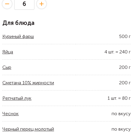
Для блюда
Куриный фарш
500
г
Яйца
4
шт.
=
240
г
Сыр
200
г
Сметана 10% жирности
200
г
Репчатый лук
1
шт.
=
80
г
Чеснок
по вкусу
Черный перец молотый
по вкусу