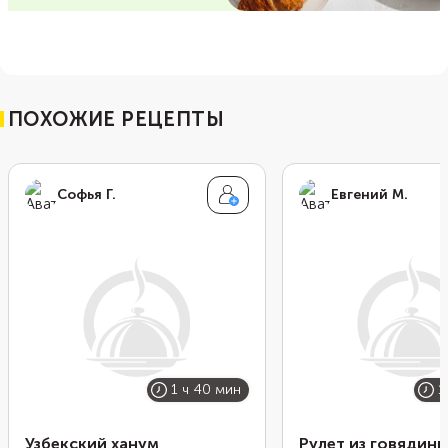
ПОХОЖИЕ РЕЦЕПТЫ
Софья Г.
Евгений М.
1 ч 40 мин
1
Узбекский ханум
Рулет из говядины