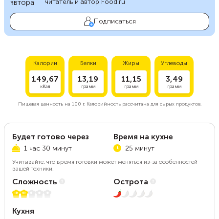
читатель и автор Food.ru
Подписаться
Калории
Белки
Жиры
Углеводы
149,67
13,19
11,15
3,49
кКал
грамм
грамм
грамм
Пищевая ценность на
100 г.
Калорийность рассчитана для сырых продуктов.
Будет готово через
Время на кухне
1 час 30 минут
25 минут
Учитывайте, что время готовки может меняться из-за особенностей
вашей техники.
Сложность
Острота
2 из 5
1 из 5
Кухня