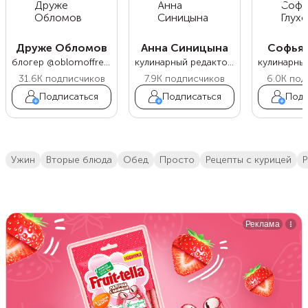
Друже Обломов
Анна Синицына
Софья 
блогер @oblomoffrecipe
кулинарный редактор Food.ru
31.6K
подписчиков
7.9K
подписчиков
6.0K
под
Подписаться
Подписаться
Подп
ужин
вторые блюда
обед
просто
Рецепты с курицей