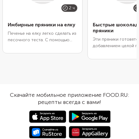
2 ч
Имбирные пряники на елку
Быстрые шоколад
пряники
Печенье на елку легко сделать из
Эти пряники готовятс
песочного теста. С помощью
добавлением целой п
формочек из него можно
горького шоколада, а
вырезать всевозможные фигурки:
какао-порошка, поэто
елочки, снежинки, снеговики и
очень насыщенный ш
многое другое. Если украсить
вкус. Добавьте для ар
печенье белой сахарной
немного ванили, кори
глазурью и цветной посыпкой, от
имбиря по желанию.
настоящей елочной игрушки его
Разнообразьте вкус 
будет просто не отличить.
Скачайте мобильное приложение FOOD.RU:
или дроблеными орех
Сюрприз на елке сможет выдать
рецепты всегда с вами!
цедрой, цукатами или
только манящий аромат корицы,
сухофруктами. Внутри
ванили и меда, которые
шоколадные пряники 
добавляются в тесто.
мягкие. А покрытие и
пудры создает хруст
тонкую корочку снар