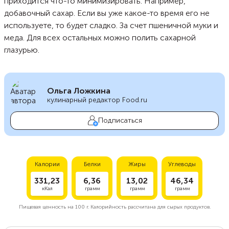
приходится что-то минимизировать. Например,
добавочный сахар. Если вы уже какое-то время его не
используете, то будет сладко. За счет пшеничной муки и
меда. Для всех остальных можно полить сахарной
глазурью.
Ольга Ложкина
кулинарный редактор Food.ru
Подписаться
Калории
Белки
Жиры
Углеводы
331,23
6,36
13,02
46,34
кКал
грамм
грамм
грамм
Пищевая ценность на
100 г.
Калорийность рассчитана для сырых продуктов.