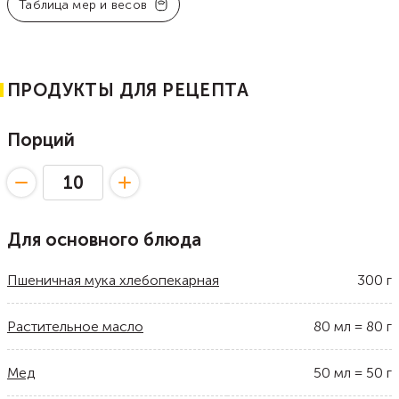
Таблица мер и весов
ПРОДУКТЫ ДЛЯ РЕЦЕПТА
Порций
Для основного блюда
Пшеничная мука хлебопекарная
300
г
Растительное масло
80
мл
=
80
г
Мед
50
мл
=
50
г