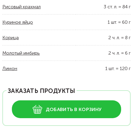
Рисовый крахмал
3
ст. л.
=
84
г
Куриное яйцо
1
шт.
=
60
г
Корица
2
ч. л.
=
8
г
Молотый имбирь
2
ч. л.
=
6
г
Лимон
1
шт.
=
120
г
ЗАКАЗАТЬ ПРОДУКТЫ
ДОБАВИТЬ В КОРЗИНУ