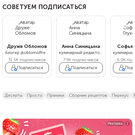
СОВЕТУЕМ ПОДПИСАТЬСЯ
Друже Обломов
Анна Синицына
Софья 
блогер @oblomoffrecipe
кулинарный редактор Food.ru
31.5K
подписчиков
7.9K
подписчиков
6.0K
под
Подписаться
Подписаться
Подп
десерты
просто
пряники
сборник рецептов
перекус