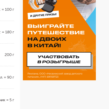
.
=
100
г
.
=
180
г
200
г
 л.
=
90
г
чик
=
5
г