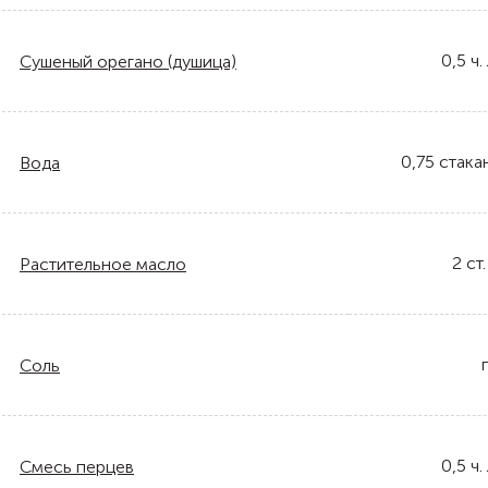
0,5
ч. 
Сушеный орегано (душица)
0,75
стака
Вода
2
ст.
Растительное масло
Соль
0,5
ч. 
Смесь перцев