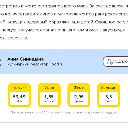
стретить в меню ресторанов всего мира. За счет содержан
го количества витаминов и микроэлементов рагу рекоменд
ей, ведущих здоровый образ жизни, и детей. Овощное рагу 
перцев получается приятно пикантным и очень вкусным, а
ся несложно.
Анна Синицына
Подпис
кулинарный редактор Food.ru
Калории
Белки
Жиры
Углеводы
53,49
1,55
2,95
5,5
кКал
грамм
грамм
грамм
Пищевая ценность на
100 г.
Калорийность рассчитана для сырых продуктов.