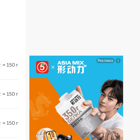
.
=
150
г
.
=
150
г
.
=
150
г