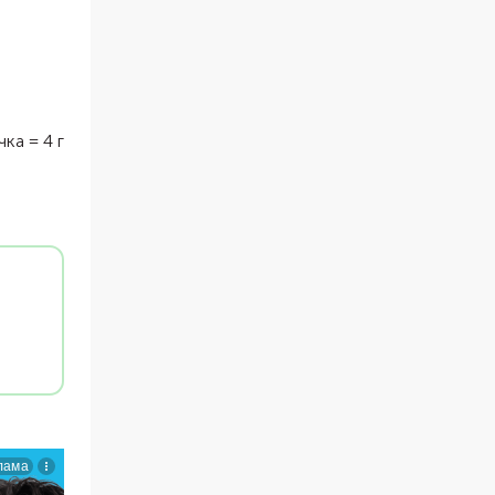
чка
=
4
г