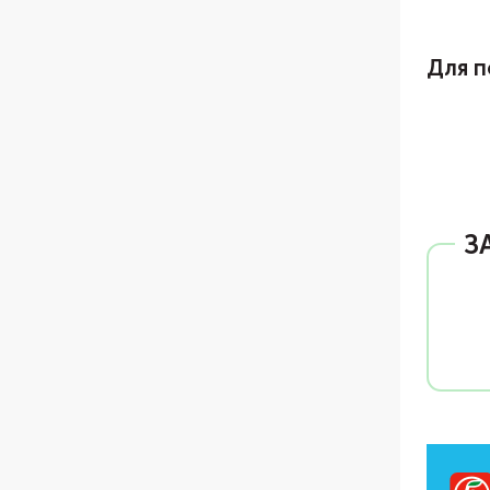
Для п
З
Ad