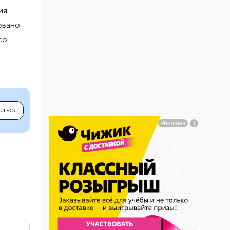
ия
овано
со
аться