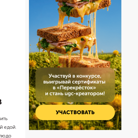
в
вить
й едой.
блюдо