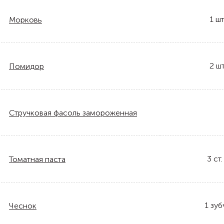
1
шт
Морковь
2
шт
Помидор
Стручковая фасоль замороженная
3
ст.
Томатная паста
1
зуб
Чеснок