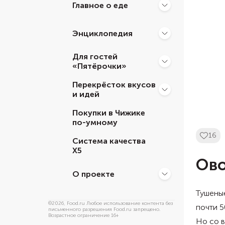
Главное о еде
Энциклопедия
Для гостей
«Пятёрочки»
Перекрёсток вкусов
и идей
Покупки в Чижике
по-умному
16
Система качества
Х5
Ово
О проекте
Тушеные
©
2026
, Food.ru Любое использование контента без
почти 5
письменного разрешения Food.ru запрещено.
Возрастное ограничение 16+
Но со в