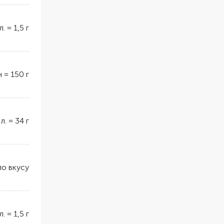
л.
=
1,5
г
н
=
150
г
 л.
=
34
г
по вкусу
л.
=
1,5
г