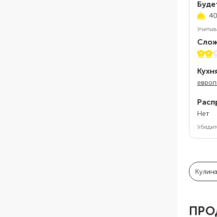
Буде
40
Учитыв
Слож
2 из 
Кухн
европ
Расп
Нет
Убедит
Кулин
ПРО