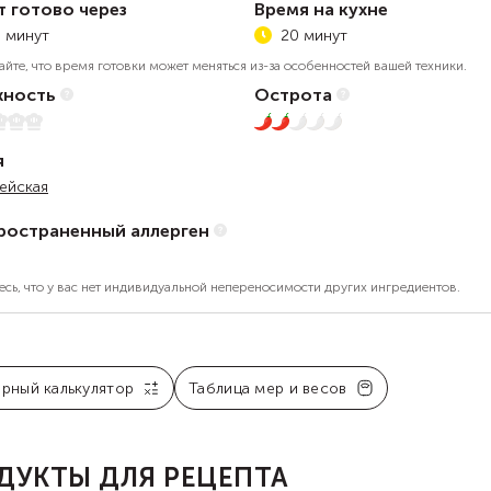
т готово через
Время на кухне
 минут
20 минут
айте, что время готовки может меняться из-за особенностей вашей техники.
ность
Острота
5
2 из 5
я
ейская
ространенный аллерген
есь, что у вас нет индивидуальной непереносимости других ингредиентов.
арный калькулятор
Таблица мер и весов
ДУКТЫ ДЛЯ РЕЦЕПТА