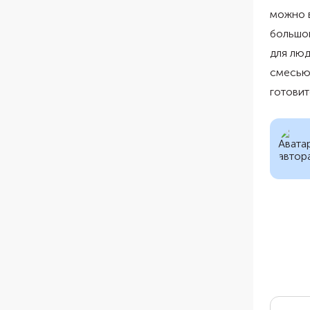
можно в
большо
для люд
смесью 
готовит