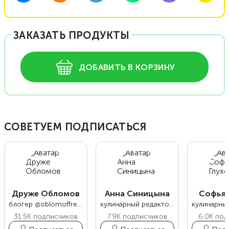
ЗАКАЗАТЬ ПРОДУКТЫ
ДОБАВИТЬ В КОРЗИНУ
СОВЕТУЕМ ПОДПИСАТЬСЯ
Друже Обломов
Анна Синицына
Софья 
блогер @oblomoffrecipe
кулинарный редактор Food.ru
31.5K
подписчиков
7.9K
подписчиков
6.0K
под