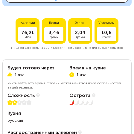
Калории
Белки
Жиры
Углеводы
76,21
3,46
2,04
10,6
кКал
грамм
грамм
грамм
Пищевая ценность на
100 г.
Калорийность рассчитана для сырых продуктов.
Будет готово через
Время на кухне
1 час
1 час
Учитывайте, что время готовки может меняться из-за особенностей
вашей техники.
Сложность
Острота
2 из 5
1 из 5
Кухня
русская
Распространенный аллерген