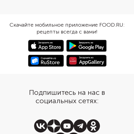
куриное мясо и насыт
Учитывайте, что рулет будет
только солью, но и а
готов к употреблению на
дымка. Лучше подать 
следующий день, потому что
горячим, пока сыр вн
желатину нужно не менее 5
Скачайте мобильное приложение FOOD.RU:
тянется. Для начинки
часов для застывания. Можно
рецепты всегда с вами!
использовать разные 
подготовить все с вечера, и
удобнее всего взять
утром у вас будет уже готовая
консервированные. И
холодная закуска.
обжарить вместе с лу
все вкусы объединили
Подпишитесь на нас в
социальных сетях: