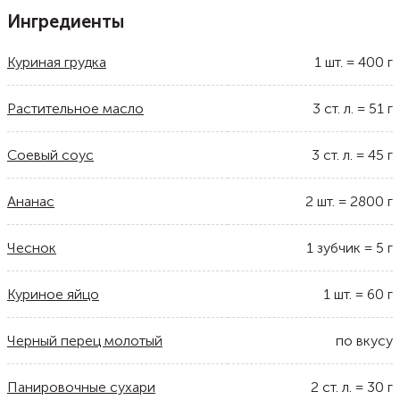
Ингредиенты
Куриная грудка
1
шт.
=
400
г
Растительное масло
3
ст. л.
=
51
г
Соевый соус
3
ст. л.
=
45
г
Ананас
2
шт.
=
2800
г
Чеснок
1
зубчик
=
5
г
Куриное яйцо
1
шт.
=
60
г
Черный перец молотый
по вкусу
Панировочные сухари
2
ст. л.
=
30
г