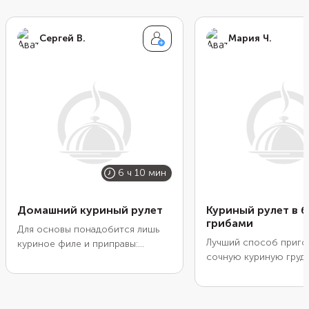
Сергей В.
Мария Ч.
6 ч 10 мин
Домашний куриный рулет
Куриный рулет в б
грибами
Для основы понадобится лишь
Лучший способ приго
куриное филе и приправы:
сочную куриную груд
паприка, чеснок и сушеная
обернуть ее ломтико
зелень. Чтобы заготовка
сырокопченого бекон
схватилась и держала форму,
Растапливаясь, жир п
добавьте порошковый желатин.