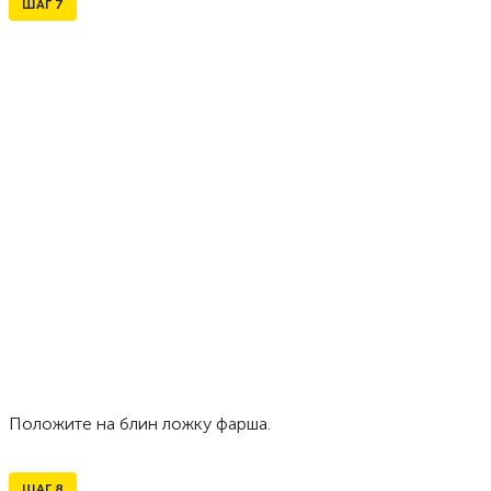
ШАГ
7
Положите на блин ложку фарша.
ШАГ
8