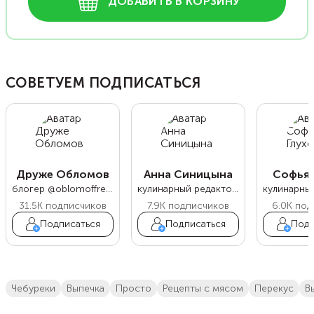
ДОБАВИТЬ В КОРЗИНУ
СОВЕТУЕМ ПОДПИСАТЬСЯ
Друже Обломов
Анна Синицына
Софья 
блогер @oblomoffrecipe
кулинарный редактор Food.ru
31.5K
подписчиков
7.9K
подписчиков
6.0K
под
Подписаться
Подписаться
Подп
чебуреки
выпечка
просто
Рецепты с мясом
перекус