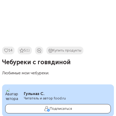
14
5
(1)
Купить продукты
Чебуреки с говядиной
Любимые мои чебуреки.
Гульназ С.
Читатель и автор food.ru
Подписаться