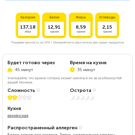
Калории
Белки
Жиры
Углеводы
137,18
12,91
8,59
2,15
кКал
грамм
грамм
грамм
Пищевая ценность на
100 г.
Калорийность рассчитана для сырых продуктов.
Будет готово через
Время на кухне
45 минут
35 минут
Учитывайте, что время готовки может меняться из-за особенностей
вашей техники.
Сложность
Острота
2 из 5
Нет остроты
Кухня
армянская
Распространенный аллерген
Белок коровьего молока, Злаки, содержащие глютен,