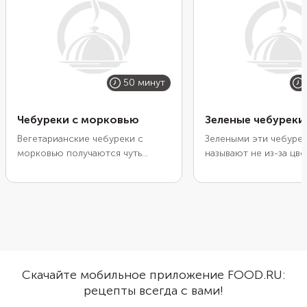
50 минут
Чебуреки с морковью
Зеленые чебуреки
Вегетарианские чебуреки с
Зелеными эти чебуре
морковью получаются чуть
называют не из-за цве
сладковатыми и с легкой
из-за начинки. Пригот
пикантной ноткой благодаря
любой свежей зелени
специям. Чтобы подчеркнуть
смеси. Мы взяли прив
пряный вкус, добавьте и в тесто,
практически любого 
и в морковь немного соевого
набор: укроп, петрушк
соуса. Также начинку хорошо
зеленый лук. В магази
дополнят чеснок и свежая
продают эту смесь у
зелень. Лучше всего выбрать
собранной в одной уп
Скачайте мобильное приложение FOOD.RU:
кинзу, обладающую ярким
рецепты всегда с вами!
вкусом и насыщенным ароматом.