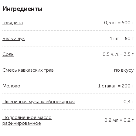
Ингредиенты
Говядина
0,5
кг
=
500
г
Белый лук
1
шт.
=
80
г
Соль
0,5
ч. л.
=
3,5
г
Смесь кавказских трав
по вкусу
Молоко
1
стакан
=
200
г
Пшеничная мука хлебопекарная
0,4
г
Подсолнечное масло
0,2
мл
=
0,2
г
рафинированное