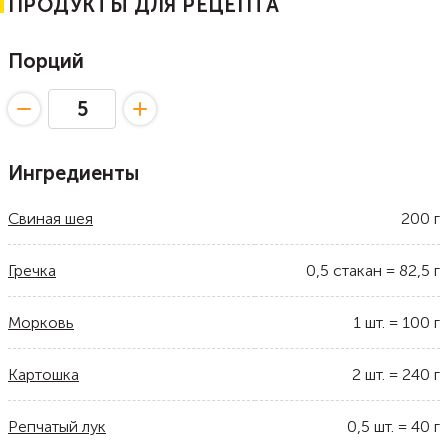
ПРОДУКТЫ ДЛЯ РЕЦЕПТА
Порций
Ингредиенты
Свиная шея
200
г
Гречка
0,5
стакан
=
82,5
г
Морковь
1
шт.
=
100
г
Картошка
2
шт.
=
240
г
Репчатый лук
0,5
шт.
=
40
г