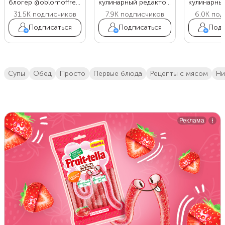
блогер @oblomoffrecipe
кулинарный редактор Food.ru
31.5K
подписчиков
7.9K
подписчиков
6.0K
под
Подписаться
Подписаться
Подп
супы
обед
просто
первые блюда
Рецепты с мясом
н