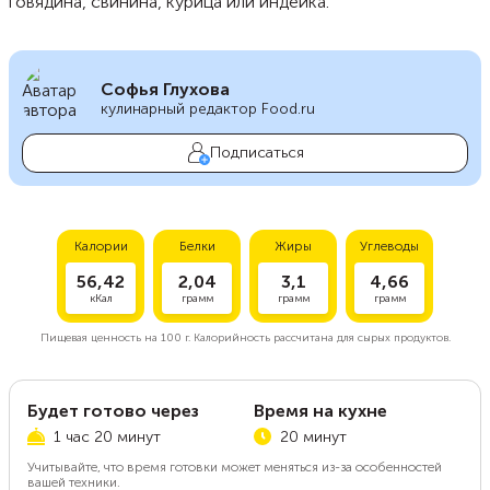
говядина, свинина, курица или индейка.
Софья Глухова
кулинарный редактор Food.ru
Подписаться
Калории
Белки
Жиры
Углеводы
56,42
2,04
3,1
4,66
кКал
грамм
грамм
грамм
Пищевая ценность на
100 г.
Калорийность рассчитана для сырых продуктов.
Будет готово через
Время на кухне
1 час 20 минут
20 минут
Учитывайте, что время готовки может меняться из-за особенностей
вашей техники.