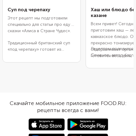
Суп под черепаху
Хаш или блюдо бе
казане
Этот рецепт мы подготовили
Всем привет! Сегодня
специально для статьи про еду из
приготовим хаш — ле
сказки
«Алиса в Стране Чудес»
.
кавказское блюдо. О
Традиционный британский суп
прекрасно тонизирует
Рецептом поделился 
«под черепаху» готовят из
оздоравливает органи
Семенов, автор
блога
говяжьих субпродуктов, включая
Готовится весь день, 
деле»
.
мозги. Они по текстуре и по
стоит!
вкусу похожи на черепашье
мясо. Предлагаем заменить их
фаршем, потушенным в
сливочном масле с овощами, и
сделать суп на мясном бульоне.
Благодаря лимонному соку,
Скачайте мобильное приложение FOOD.RU:
вустерширскому соусу с
рецепты всегда с вами!
анчоусами и другим приправам
он получится острым, с нотками
морской воды и плотным
мясным вкусом — густым и