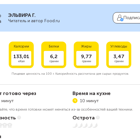
ЭЛЬВИРА Г.
Подпис
Читатель и автор Food.ru
Калории
Белки
Жиры
Углеводы
133,01
6,2
9,77
3,47
кКал
грамм
грамм
грамм
Пищевая ценность на
100 г.
Калорийность рассчитана для сырых продуктов.
т готово через
Время на кухне
 минут
10 минут
айте, что время готовки может меняться из-за особенностей вашей техники.
ность
Острота
Нет остроты
я