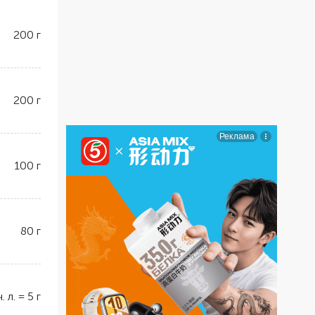
200
г
200
г
100
г
80
г
ч. л.
=
5
г