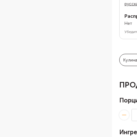
русск
Расп
Нет
Убедит
Кулин
ПРО
Порц
Ингр