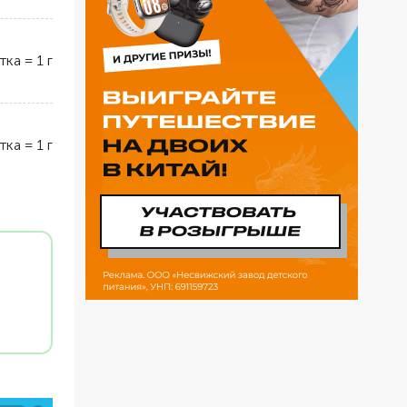
тка
=
1
г
тка
=
1
г