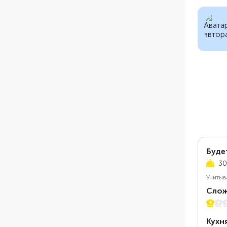
Буде
30
Учитыв
Слож
1 из 5
Кухн