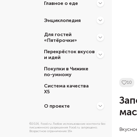
Главное о еде
Энциклопедия
Для гостей
«Пятёрочки»
Перекрёсток вкусов
и идей
Покупки в Чижике
по-умному
10
Система качества
Х5
Зап
О проекте
мас
©
2026
, Food.ru Любое использование контента без
письменного разрешения Food.ru запрещено.
Вкусное
Возрастное ограничение 16+