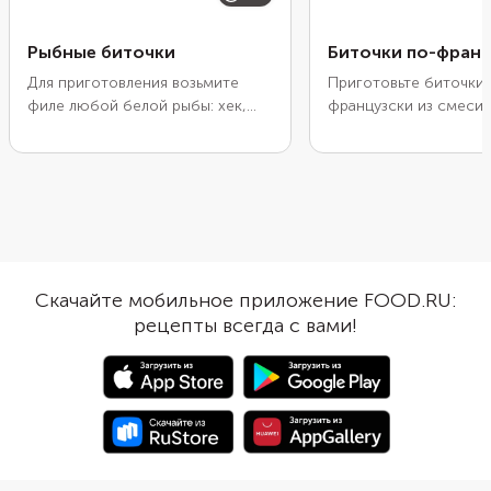
Рыбные биточки
Биточки по-франц
Для приготовления возьмите
Приготовьте биточки 
филе любой белой рыбы: хек,
французски из смеси 
минтай или треску. Используйте
и свиного фарша. Для
нежирные сорта: они лучше
понадобятся красный 
всего подходят для детского
шампиньоны, соленый
питания и дают нежный вкус.
свежие помидоры.
Если во время приготовления
Завершающим штрихо
фарш кажется слишком жидким,
майонезно-сырный со
то добавьте еще 1 ст.л. манки или
духовке он превратит
панировочных сухарей. Для
аппетитную корочку.
Скачайте мобильное приложение FOOD.RU:
сочности положите 1 ч.л.
рецепты всегда с вами!
сметаны или немного
размягченного сливочного
масла. Запекание в духовке —
оптимальный способ для
детского меню: биточки
получаются нежными и без
лишнего жира. Подавайте с