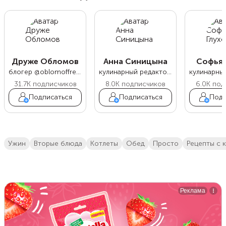
Друже Обломов
Анна Синицына
Софья 
блогер @oblomoffrecipe
кулинарный редактор Food.ru
31.7K
подписчиков
8.0K
подписчиков
6.0K
под
Подписаться
Подписаться
Подп
ужин
вторые блюда
котлеты
обед
просто
Рецепты с 