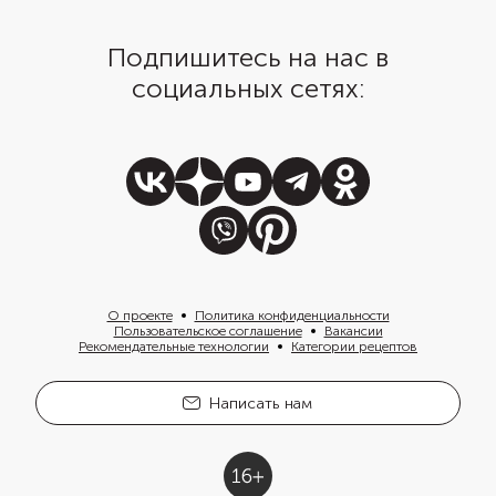
любимым гарниром и зеленью.
Насколько вкусными получаются
Подпишитесь на нас в
биточки по этому рецепту,
можно узнать в новой серии шоу
социальных сетях:
«Люди пробуют»!
О проекте
Политика конфиденциальности
Пользовательское соглашение
Вакансии
Рекомендательные технологии
Категории рецептов
Написать нам