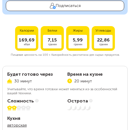
Подписаться
Калории
Белки
Жиры
Углеводы
169,69
7,15
5,99
22,86
кКал
грамм
грамм
грамм
Пищевая ценность на
100 г.
Калорийность рассчитана для сырых продуктов.
Будет готово через
Время на кухне
30 минут
20 минут
Учитывайте, что время готовки может меняться из-за особенностей
вашей техники.
Сложность
Острота
2 из 5
Нет остроты
Кухня
авторская