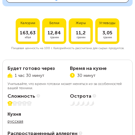
Калории
Белки
Жиры
Углеводы
163,63
12,84
11,2
3,05
кКал
грамм
грамм
грамм
Пищевая ценность на
100 г.
Калорийность рассчитана для сырых продуктов.
Будет готово через
Время на кухне
1 час 30 минут
30 минут
Учитывайте, что время готовки может меняться из-за особенностей
вашей техники.
Сложность
Острота
1 из 5
Нет остроты
Кухня
русская
Распространенный аллерген