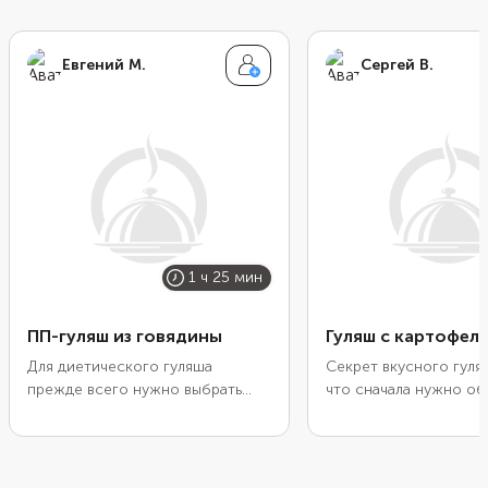
Евгений М.
Сергей В.
1 ч 25 мин
ПП-гуляш из говядины
Гуляш с картофел
Для диетического гуляша
Секрет вкусного гуля
прежде всего нужно выбрать
что сначала нужно о
правильное мясо. Берите куски
мясо, а затем дополн
без жира: вырезку или филейную
приправами и довести
часть. Добавьте побольше
готовности на медлен
овощей. Обычных моркови и
Благодаря долгому т