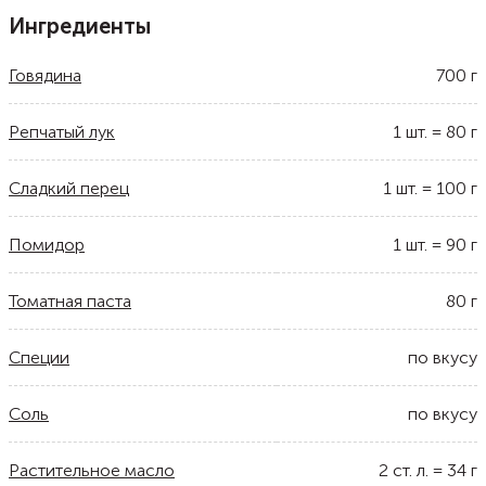
Ингредиенты
Говядина
700
г
Репчатый лук
1
шт.
=
80
г
Сладкий перец
1
шт.
=
100
г
Помидор
1
шт.
=
90
г
Томатная паста
80
г
Специи
по вкусу
Соль
по вкусу
Растительное масло
2
ст. л.
=
34
г