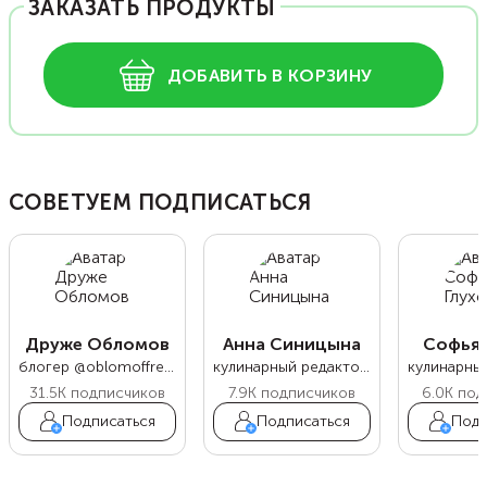
ЗАКАЗАТЬ ПРОДУКТЫ
ДОБАВИТЬ В КОРЗИНУ
СОВЕТУЕМ ПОДПИСАТЬСЯ
Друже Обломов
Анна Синицына
Софья 
блогер @oblomoffrecipe
кулинарный редактор Food.ru
31.5K
подписчиков
7.9K
подписчиков
6.0K
под
Подписаться
Подписаться
Подп