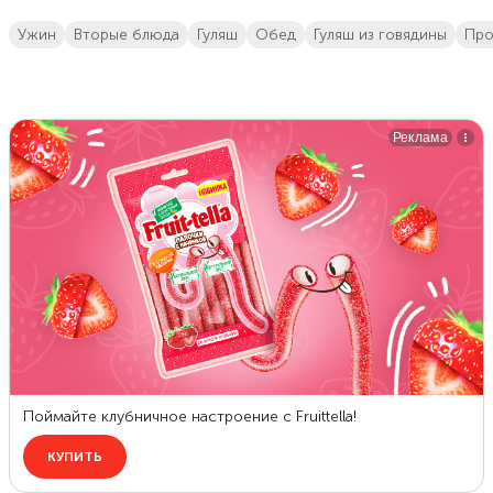
ужин
вторые блюда
гуляш
обед
гуляш из говядины
пр