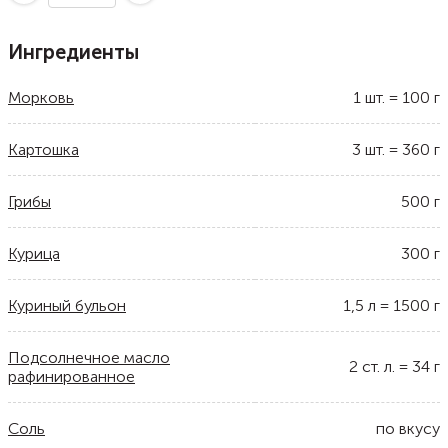
Ингредиенты
Морковь
1
шт.
=
100
г
Картошка
3
шт.
=
360
г
Грибы
500
г
Курица
300
г
Куриный бульон
1,5
л
=
1500
г
Подсолнечное масло
2
ст. л.
=
34
г
рафинированное
Соль
по вкусу