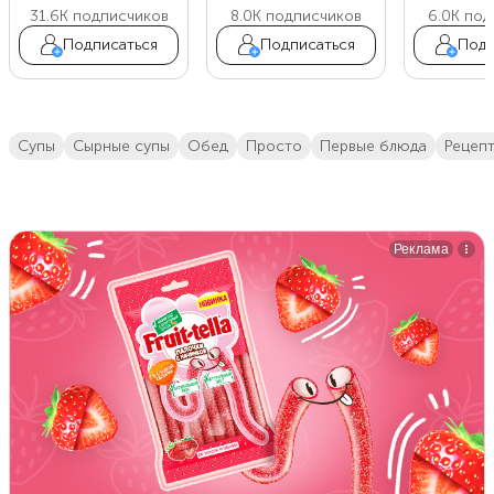
31.6K
подписчиков
8.0K
подписчиков
6.0K
под
Подписаться
Подписаться
Подп
супы
сырные супы
обед
просто
первые блюда
Рецеп