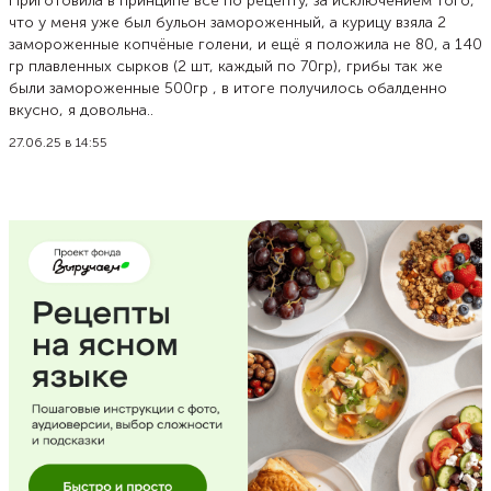
Приготовила в принципе всё по рецепту, за исключением того,
что у меня уже был бульон замороженный, а курицу взяла 2
замороженные копчёные голени, и ещё я положила не 80, а 140
гр плавленных сырков (2 шт, каждый по 70гр), грибы так же
были замороженные 500гр , в итоге получилось обалденно
вкусно, я довольна..
27.06.25 в 14:55