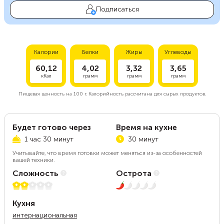
Подписаться
Калории
Белки
Жиры
Углеводы
60,12
4,02
3,32
3,65
кКал
грамм
грамм
грамм
Пищевая ценность на
100 г.
Калорийность рассчитана для сырых продуктов.
Будет готово через
Время на кухне
1 час 30 минут
30 минут
Учитывайте, что время готовки может меняться из-за особенностей
вашей техники.
Сложность
Острота
2 из 5
1 из 5
Кухня
интернациональная