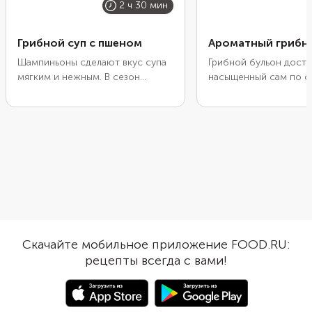
2 ч 30 мин
Грибной суп с пшеном
Ароматный грибн
Шампиньоны сделают вкус супа
Грибной бульон дост
мягким и нежным. В сезон
насыщенный сам по с
обязательно дополните их
Поэтому его смело 
лесными грибами. Чтобы сделать
варить без мясной ос
блюдо сытнее, добавьте пшено:
большей сытности доб
оно не разваривается в кашу, а
суп крупу, например р
бульон благодаря ему
гречку. Перед варкой
получается густым и с
ее в теплой воде на 1
бархатистой текстурой. Если
затем слегка обжарьт
хотите, чтобы суп приобрел
сковороде. Это помо
ореховый оттенок, то
лучше впитать все аро
предварительно обжарьте пшено
конце можно приправ
на сухой сковороде. В постной
щепоткой сушеных гр
Скачайте мобильное приложение FOOD.RU:
версии можно исключить мясо:
лишь усилят вкус глав
рецепты всегда с вами!
получится не менее вкусно.
ингредиента в блюде.
Особенно, если приготовить суп
в казане на костре.