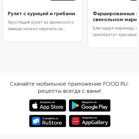
Рулет с курицей и грибами
Фаршированные я
свекольном мари
Хрустящий рулет из армянского
Благодаря маринаду я
лаваша можно нарезать на
приобретут красивый
кусочки и подать в качестве
цвет и легкую пикантн
закуски на праздничный стол или
помимо свеклы в мар
приготовить на обед или ужин в
добавляют лимонный 
будний день как шаурму. А еще
и гвоздику. Чем дольш
это блюдо хорошо
настаиваются, тем яр
сбалансировано по составу
получатся. Перед под
белков, жиров или углеводов.
разрежьте их, смешай
Если листы лаваша небольшие,
Скачайте мобильное приложение FOOD.RU:
с горчицей и распред
можно взять сразу два и
рецепты всегда с вами!
белкам. Такие яйца м
положить их внахлест. В качестве
подать как закуску ил
начинки можно использовать
использовать для оф
отварную, жареную или
салатов.
запеченную курицу.