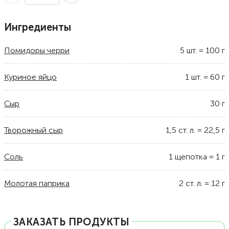
Ингредиенты
Помидоры черри
5
шт.
=
100
г
Куриное яйцо
1
шт.
=
60
г
Сыр
30
г
Творожный сыр
1,5
ст. л.
=
22,5
г
Соль
1
щепотка
=
1
г
Молотая паприка
2
ст. л.
=
12
г
ЗАКАЗАТЬ ПРОДУКТЫ