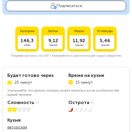
Подписаться
Калории
Белки
Жиры
Углеводы
146,3
9,12
11,92
5,46
кКал
грамм
грамм
грамм
Пищевая ценность на
100 г.
Калорийность рассчитана для сырых продуктов.
Будет готово через
Время на кухне
25 минут
15 минут
Учитывайте, что время готовки может меняться из-за особенностей
вашей техники.
Сложность
Острота
2 из 5
1 из 5
Кухня
авторская