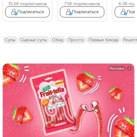
31.6K
подписчиков
7.9K
подписчиков
6.0K
под
Подписаться
Подписаться
Подп
супы
сырные супы
обед
просто
первые блюда
Рецеп