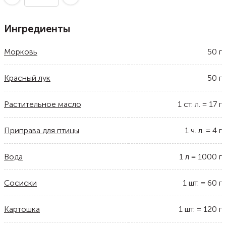
Ингредиенты
Морковь
50
г
Красный лук
50
г
Растительное масло
1
ст. л.
=
17
г
Приправа для птицы
1
ч. л.
=
4
г
Вода
1
л
=
1000
г
Сосиски
1
шт.
=
60
г
Картошка
1
шт.
=
120
г