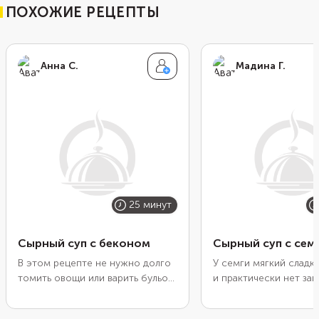
ПОХОЖИЕ РЕЦЕПТЫ
Анна С.
Мадина Г.
25 минут
Сырный суп с беконом
Сырный суп с сем
В этом рецепте не нужно долго
У семги мягкий сладк
томить овощи или варить бульон.
и практически нет зап
Суп будет готов за полчаса, но
Плавленый сыр сделае
все равно получится наваристым
сытнее и придаст ей