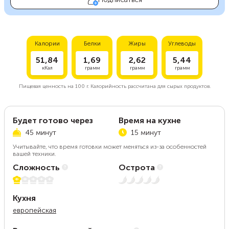
Калории
Белки
Жиры
Углеводы
51,84
1,69
2,62
5,44
кКал
грамм
грамм
грамм
Пищевая ценность на
100 г.
Калорийность рассчитана для сырых продуктов.
Будет готово через
Время на кухне
45 минут
15 минут
Учитывайте, что время готовки может меняться из-за особенностей
вашей техники.
Сложность
Острота
1 из 5
Нет остроты
Кухня
европейская