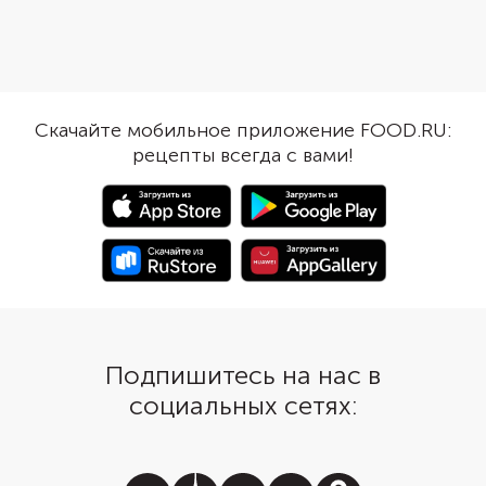
и сытным. Положите в кипящую
текстуру. Выбирайте
воду плавленые сырки, овощную
качественный сыр без
зажарку и хрустящий бекон.
чтобы он расплавился
Когда сыр расплавится, а мясо
равномерно и не пере
отдаст воде часть вкуса,
рыбы.
добавьте лапшу быстрого
Скачайте мобильное приложение FOOD.RU:
приготовления. Дайте ей
рецепты всегда с вами!
распариться, и можно разливать
суп по тарелкам. Если добавите в
суп приправу из-под лапши, то
дополнительные специи не
понадобятся: будет достаточно
соли и черного перца.
Подпишитесь на нас в
социальных сетях: