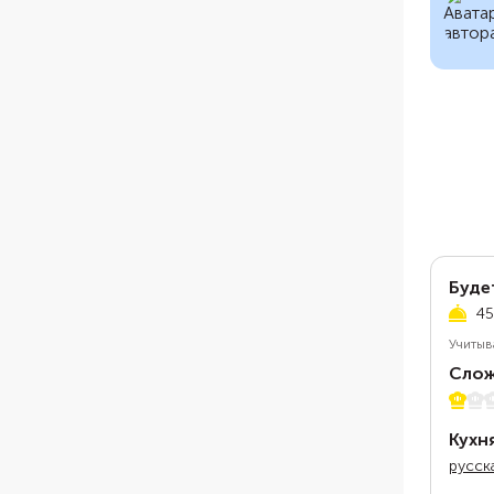
Буде
45
Учитыв
Слож
1 из 5
Кухн
русск