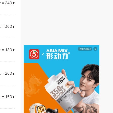
г
=
240
г
.
=
360
г
.
=
180
г
.
=
260
г
.
=
150
г