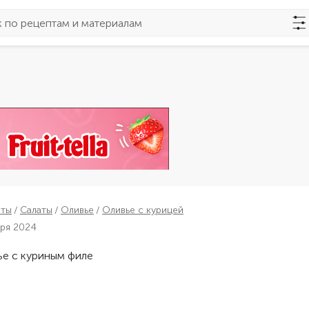
пты
Салаты
Оливье
Оливье с курицей
бря 2024