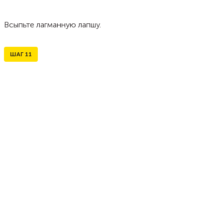
Всыпьте лагманную лапшу.
ШАГ
11