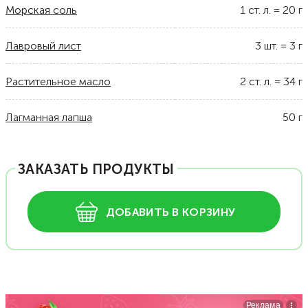
Морская соль
1
ст. л.
=
20
г
Лавровый лист
3
шт.
=
3
г
Растительное масло
2
ст. л.
=
34
г
Лагманная лапша
50
г
ЗАКАЗАТЬ ПРОДУКТЫ
ДОБАВИТЬ В КОРЗИНУ