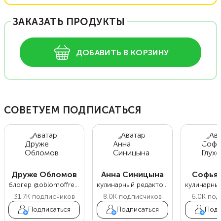
ЗАКАЗАТЬ ПРОДУКТЫ
ДОБАВИТЬ В КОРЗИНУ
СОВЕТУЕМ ПОДПИСАТЬСЯ
Друже Обломов
Анна Синицына
Софья 
блогер @oblomoffrecipe
кулинарный редактор Food.ru
31.7K
подписчиков
8.0K
подписчиков
6.0K
под
Подписаться
Подписаться
Подп