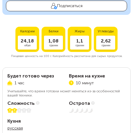
Подписаться
Калории
Белки
Жиры
Углеводы
24,18
1,08
1,1
2,62
кКал
грамм
грамм
грамм
Пищевая ценность на
100 г.
Калорийность рассчитана для сырых продуктов.
Будет готово через
Время на кухне
1 час
10 минут
Учитывайте, что время готовки может меняться из-за особенностей
вашей техники.
Сложность
Острота
2 из 5
Нет остроты
Кухня
русская