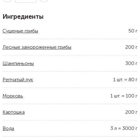
Ингредиенты
Сушеные грибы
50
г
Лесные замороженные грибы
200
г
Шампиньоны
300
г
Репчатый лук
1
шт.
=
80
г
Морковь
1
шт.
=
100
г
Картошка
200
г
Вода
3
л
=
3000
г