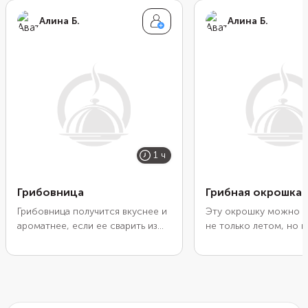
Алина Б.
Алина Б.
1 ч
Грибовница
Грибная окрошка
Грибовница получится вкуснее и
Эту окрошку можно п
ароматнее, если ее сварить из
не только летом, но и
лесные грибов. Подойдут белые,
как в ее составе сол
подосиновики, опята или любые
и овощи, которые бе
другие на выбор. В самом конце
можно найти в магази
варки добавьте в суп сушеную
любое время года. Об
петрушку. А перед подачей
промойте их от рассо