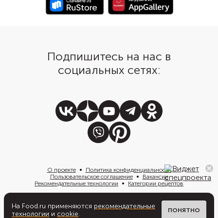
Подпишитесь на нас в
социальных сетях:
О проекте
Политика конфиденциальности
Пользовательское соглашение
Вакансии
Рекомендательные технологии
Категории рецептов
На Food.ru применяются
рекомендательные
Написать нам
ПОНЯТНО
технологии
и
cookie
.