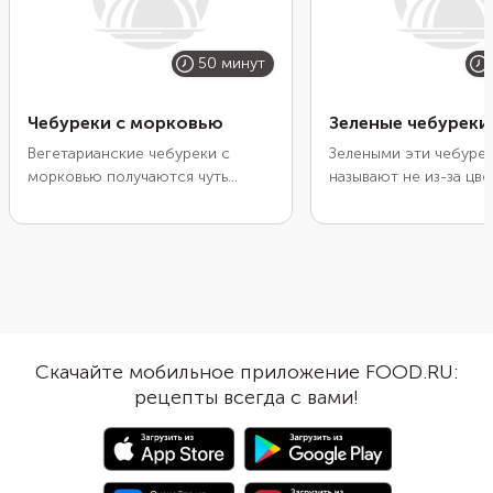
50 минут
Чебуреки с морковью
Зеленые чебуреки
Вегетарианские чебуреки с
Зелеными эти чебуре
морковью получаются чуть
называют не из-за цве
сладковатыми и с легкой
из-за начинки. Пригот
пикантной ноткой благодаря
любой свежей зелени
специям. Чтобы подчеркнуть
смеси. Мы взяли прив
пряный вкус, добавьте и в тесто,
практически любого 
и в морковь немного соевого
набор: укроп, петрушк
соуса. Также начинку хорошо
зеленый лук. В магази
дополнят чеснок и свежая
продают эту смесь у
зелень. Лучше всего выбрать
собранной в одной уп
Скачайте мобильное приложение FOOD.RU:
кинзу, обладающую ярким
рецепты всегда с вами!
вкусом и насыщенным ароматом.