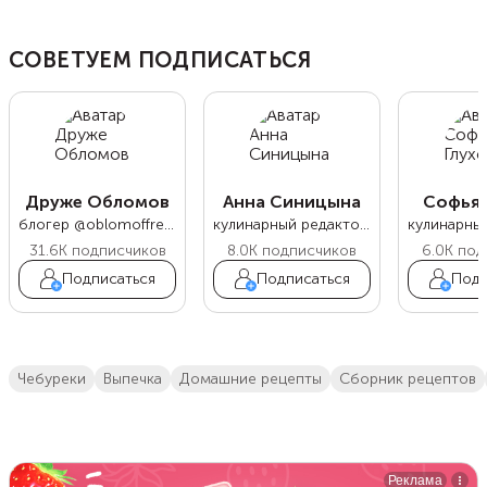
СОВЕТУЕМ ПОДПИСАТЬСЯ
Друже Обломов
Анна Синицына
Софья 
блогер @oblomoffrecipe
кулинарный редактор Food.ru
31.6K
подписчиков
8.0K
подписчиков
6.0K
под
Подписаться
Подписаться
Подп
чебуреки
выпечка
домашние рецепты
сборник рецептов