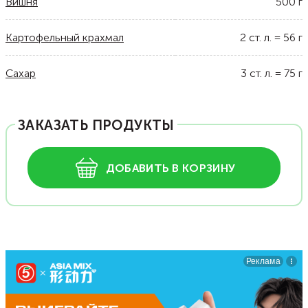
Вишня
500
г
Картофельный крахмал
2
ст. л.
=
56
г
Сахар
3
ст. л.
=
75
г
ЗАКАЗАТЬ ПРОДУКТЫ
ДОБАВИТЬ В КОРЗИНУ