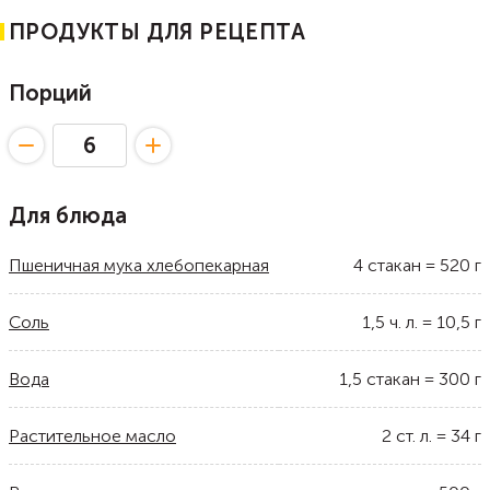
ПРОДУКТЫ ДЛЯ РЕЦЕПТА
Порций
Для блюда
Пшеничная мука хлебопекарная
4
стакан
=
520
г
Соль
1,5
ч. л.
=
10,5
г
Вода
1,5
стакан
=
300
г
Растительное масло
2
ст. л.
=
34
г