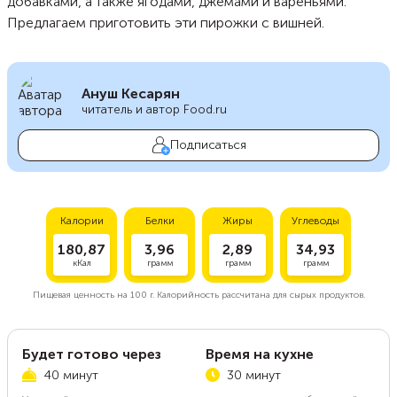
добавками, а также ягодами, джемами и вареньями.
Предлагаем приготовить эти пирожки с вишней.
Ануш Кесарян
читатель и автор Food.ru
Подписаться
Калории
Белки
Жиры
Углеводы
180,87
3,96
2,89
34,93
кКал
грамм
грамм
грамм
Пищевая ценность на
100 г.
Калорийность рассчитана для сырых продуктов.
Будет готово через
Время на кухне
40 минут
30 минут