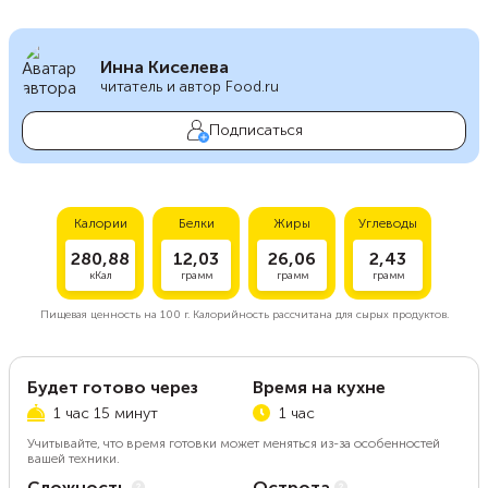
Инна Киселева
читатель и автор Food.ru
Подписаться
Калории
Белки
Жиры
Углеводы
280,88
12,03
26,06
2,43
кКал
грамм
грамм
грамм
Пищевая ценность на
100 г.
Калорийность рассчитана для сырых продуктов.
Будет готово через
Время на кухне
1 час 15 минут
1 час
Учитывайте, что время готовки может меняться из-за особенностей
вашей техники.
Сложность
Острота