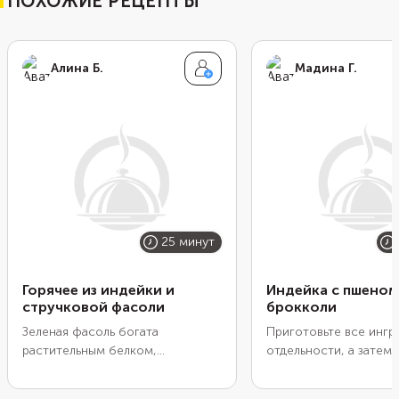
ПОХОЖИЕ РЕЦЕПТЫ
Алина Б.
Мадина Г.
25 минут
Горячее из индейки и
Индейка с пшеном
стручковой фасоли
брокколи
Зеленая фасоль богата
Приготовьте все ингр
растительным белком,
отдельности, а затем
клетчаткой и витаминами.
одной посуде и погре
Дополните ее диетическим филе
5 минут. Этого време