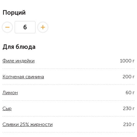
Порций
Для блюда
Филе индейки
1000
г
Копченая свинина
200
г
Лимон
60
г
Сыр
230
г
Сливки 25% жирности
210
г