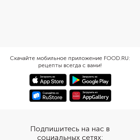
индейки, получится питательный,
достаточно, чтобы п
но легкий обед или ужин. К
овощи и мясо смешал
этому сочетанию хорошо
образовав сбалансир
подходит соевый соус и кунжут.
вкусное и питательно
Можно добавить немного
Оно хорошо подойдет
терияки или острой шрирачи.
легкого ужина, так и 
Приправьте блюдо любимыми
специями, а если захочется
увидеть в тарелке больше
Скачайте мобильное приложение FOOD.RU:
овощей, возьмите болгарский
рецепты всегда с вами!
перец, цветную капусту или
брокколи.
Подпишитесь на нас в
социальных сетях: