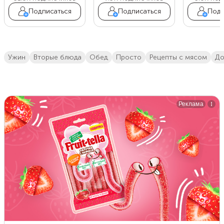
Подписаться
Подписаться
Подп
ужин
вторые блюда
обед
просто
Рецепты с мясом
д