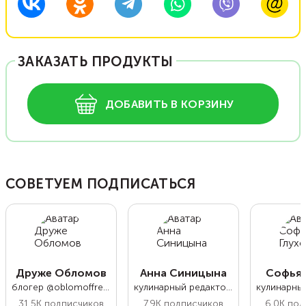
ЗАКАЗАТЬ ПРОДУКТЫ
ДОБАВИТЬ В КОРЗИНУ
СОВЕТУЕМ ПОДПИСАТЬСЯ
Друже Обломов
Анна Синицына
Софья 
блогер @oblomoffrecipe
кулинарный редактор Food.ru
31.5K
подписчиков
7.9K
подписчиков
6.0K
под