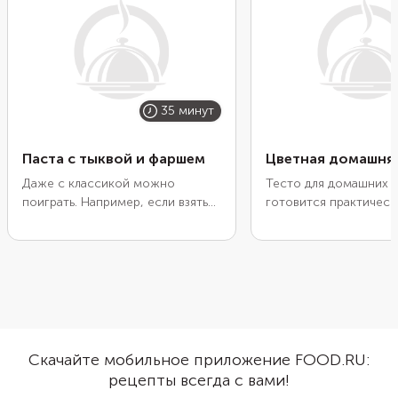
35 минут
Паста с тыквой и фаршем
Цветная домашняя
Даже с классикой можно
Тесто для домашних с
поиграть. Например, если взять
готовится практическ
соус болоньезе и дополнить его
как и для домашней л
тыквой, получится новое
процесс несложный. 
прочтение всем известной
сделать пасту яркой и
пасты. Чтобы поддержать дух
добавьте в нее разно
новаторства, вместо оливкового
овощи. Например, све
масла возьмите смесь из
окрасит макароны в б
кукурузного, льняного и
шпинат — в зеленый. 
подсолнечного. А традиционные
вкусе это практическ
Скачайте мобильное приложение FOOD.RU:
спагетти замените изделиями
отразится, зато сдела
рецепты всегда с вами!
без глютена.
полезнее. Овощи не 