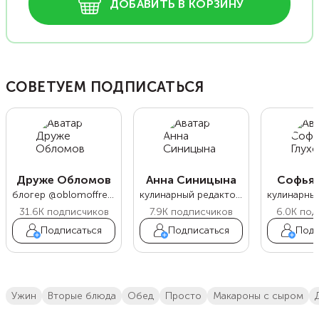
ДОБАВИТЬ В КОРЗИНУ
СОВЕТУЕМ ПОДПИСАТЬСЯ
Друже Обломов
Анна Синицына
Софья 
блогер @oblomoffrecipe
кулинарный редактор Food.ru
31.6K
подписчиков
7.9K
подписчиков
6.0K
под
Подписаться
Подписаться
Подп
ужин
вторые блюда
обед
просто
макароны с сыром