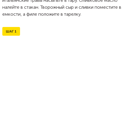
итальянские травы насыпьте в тару. Оливковое масло
налейте в стакан. Творожный сыр и сливки поместите в
емкости, а филе положите в тарелку.
ШАГ
1