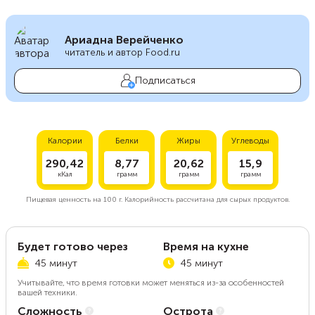
Ариадна Верейченко
читатель и автор Food.ru
Подписаться
Калории
Белки
Жиры
Углеводы
290,42
8,77
20,62
15,9
кКал
грамм
грамм
грамм
Пищевая ценность на
100 г.
Калорийность рассчитана для сырых продуктов.
Будет готово через
Время на кухне
45 минут
45 минут
Учитывайте, что время готовки может меняться из-за особенностей
вашей техники.
Сложность
Острота