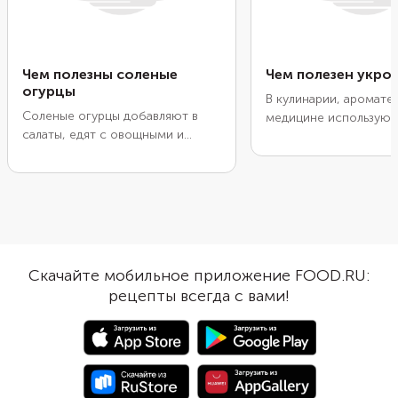
Чем полезны соленые
Чем полезен укро
огурцы
В кулинарии, аромате
Соленые огурцы добавляют в
медицине используют 
салаты, едят с овощными и
семена и эфирное мас
мясными блюдами и просто так.
Душистую траву можн
Не менее популярны
магазинах и на рынке,
маринованные и малосольные
в огороде или на под
огурчики. Первые очень долго
Рассказываем о полез
хранятся, а вторые быстро
свойствах укропа, как
готовятся и не теряют аромат
выбирать и хранить зе
свежих овощей.
в какие блюда добавля
Скачайте мобильное приложение FOOD.RU:
рецепты всегда с вами!