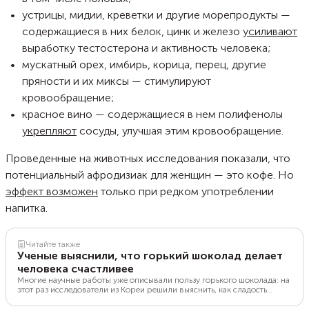
устрицы, мидии, креветки и другие морепродукты —
содержащиеся в них белок, цинк и железо
усиливают
выработку тестостерона и активность человека;
мускатный орех, имбирь, корица, перец, другие
пряности и их миксы — стимулируют
кровообращение;
красное вино — содержащиеся в нем полифенолы
укрепляют
сосуды, улучшая этим кровообращение.
Проведенные на животных исследования показали, что
потенциальный афродизиак для женщин — это кофе. Но
эффект возможен
только при редком употреблении
напитка.
Читайте также
Ученые выяснили, что горький шоколад делает
человека счастливее
Многие научные работы уже описывали пользу горького шоколада: на
этот раз исследователи из Кореи решили выяснить, как сладость
влияет на настроение.