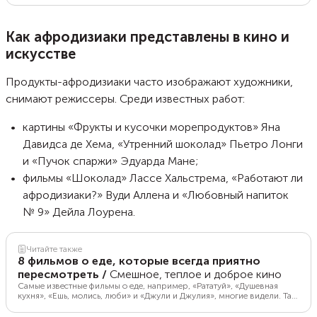
не представляется возможным. А во-вторых, часто бывает так, что
парфюм, понравившийся в магазине, в процессе использования
оказывается не очень приятным. Рассказываем, как выбрать
Как афродизиаки представлены в кино и
подходящий аромат и не ошибиться при покупке.
искусстве
Продукты-афродизиаки часто изображают художники,
снимают режиссеры. Среди известных работ:
картины «Фрукты и кусочки морепродуктов»
Яна
Давидса де Хема, «Утренний шоколад» Пьетро Лонги
и «Пучок спаржи» Эдуарда Мане;
фильмы «Шоколад» Лассе Хальстрема, «Работают ли
афродизиаки?» Вуди Аллена и «Любовный напиток
№ 9» Дейла Лоурена.
Читайте также
8 фильмов о еде, которые всегда приятно
пересмотреть
/
Смешное, теплое и доброе кино
Самые известные фильмы о еде, например, «Рататуй», «Душевная
кухня», «Ешь, молись, люби» и «Джули и Джулия», многие видели. Так
что мы подобрали еще 8 менее известных, но не менее хороших
фильмов из разных стран о поварах, готовке и том, как удачный