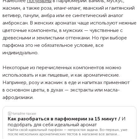
Наиболее
популярны
в парфюмерии: ваниль, мускус,
жасмин, а также роза, иланг-иланг, яванский и гаитянский
ветивер, пачули, амбра или ее синтетический аналог
амброксан. В женских ароматах чаще используют нежные
цветочные компоненты, в мужских — чувственные с
древесными и землистыми оттенками. Но при выборе
парфюма это не обязательное условие, все
индивидуально.
Некоторые из перечисленных компонентов можно
использовать и как пищевые, и как ароматические.
Например, розу и жасмин: в еде и напитках применяют
в основном цветы, в духах — экстракты или масла-
афродизиаки.
Читайте также
Как разобраться в парфюмерии за 15 минут
/
И
подобрать для себя идеальный аромат
Найти свой идеальный парфюм — непростая задача. Во-первых, уже
после нескольких ароматических тестов в магазине все запахи
смешиваются между собой и отличить их друг от друга практически