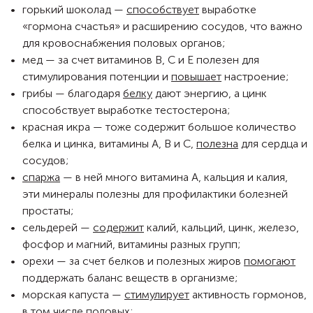
горький шоколад —
способствует
выработке
«гормона счастья» и расширению сосудов, что важно
для кровоснабжения половых органов;
мед — за счет витаминов В, С и Е полезен для
стимулирования потенции и
повышает
настроение;
грибы — благодаря
белку
дают энергию, а цинк
способствует выработке тестостерона;
красная икра — тоже содержит большое количество
белка и цинка, витамины А, В и С,
полезна
для сердца и
сосудов;
спаржа
— в ней много витамина А, кальция и калия,
эти минералы полезны для профилактики болезней
простаты;
сельдерей —
содержит
калий, кальций, цинк, железо,
фосфор и магний, витамины разных групп;
орехи — за счет белков и полезных жиров
помогают
поддержать баланс веществ в организме;
морская капуста —
стимулирует
активность гормонов,
в том числе половых;