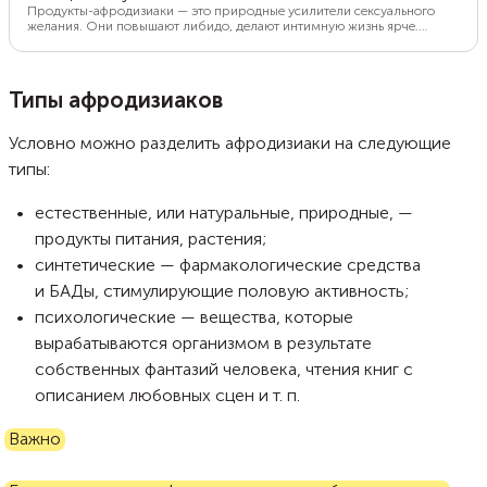
Продукты-афродизиаки — это природные усилители сексуального
желания. Они повышают либидо, делают интимную жизнь ярче.
Афродизиаки содержат вещества, которые улучшают
кровообращение и стимулируют выработку половых гормонов. К
тому же они позитивно влияют на общее самочувствие, что тоже
важно для интимных отношений. Редакция Food.ru выбрала лучшие
Типы афродизиаков
продукты-афродизиаки и составила списки такой еды для мужчин
и женщин. Рассказываем, как она действует на организм.
Условно можно разделить афродизиаки на следующие
типы:
естественные, или натуральные, природные, —
продукты питания, растения;
синтетические — фармакологические средства
и БАДы, стимулирующие половую активность;
психологические — вещества, которые
вырабатываются организмом в результате
собственных фантазий человека, чтения книг с
описанием любовных сцен и т. п.
Важно