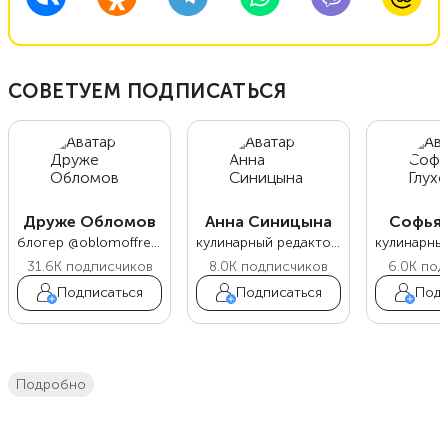
СОВЕТУЕМ ПОДПИСАТЬСЯ
Друже Обломов
Анна Синицына
Софья 
блогер @oblomoffrecipe
кулинарный редактор Food.ru
31.6K
подписчиков
8.0K
подписчиков
6.0K
под
Подписаться
Подписаться
Подп
подробно