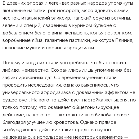
В древних эпосах и легендах разных народов
упомянуты
любовные напитки, рог носорога, мясо ядовитых змей,
чеснок, итальянский эликсир, папский соус из ветчины,
зелени и специй, сваренных в курином бульоне с
добавлением белого вина, женьшень, коньяк с желтком,
воробьиные яйца, галантные пастилки, микстура Плиния,
шпанские мушки и прочие афродизиаки.
Почему и когда их стали употреблять, чтобы повысить
либидо, неизвестно. Сохранились лишь упоминания без
зафиксированных дат. Со временем ученые стали
проводить исследования, однако выяснилось, что
универсального афродизиака с доказанным эффектом не
существует. На кого-то
действует
настойка
женьшеня
, но
только потому, что оказывает общетонизирующее
действие, на кого-то — экстракт
гинкго билоба
, но все
благодаря улучшению кровотока. Однако прямое
возбуждающее действие таких средств научно
не доказано, а использование некоторых вариантов —