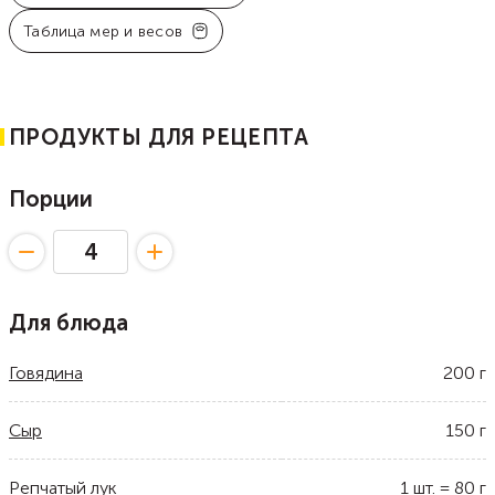
Таблица мер и весов
ПРОДУКТЫ ДЛЯ РЕЦЕПТА
Порции
Для блюда
Говядина
200
г
Сыр
150
г
Репчатый лук
1
шт.
=
80
г