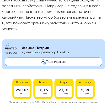
своих хороших вкусовых качеств, говядина обладает и
полезными свойствами. Например, не содержит в себе
много жира, но в то же время является достаточно
калорийным. Также это мясо богато витаминами группы
В, что помогает организму запустить быстрый обмен
веществ.
Жанна Петрик
кулинарный редактор Food.ru
Подписаться
Калории
Белки
Жиры
Углеводы
290,63
16,15
27,01
5,58
кКал
грамм
грамм
грамм
Пищевая ценность на
100 г.
Калорийность рассчитана для сырых продуктов.