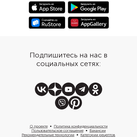
подчеркнуть вкус блю
приготовлении можно
немного сухого белог
дать мясу потушиться
несколько минут. Под
мясо по-французски 
украсив зеленью петр
базилика.
Подпишитесь на нас в
социальных сетях:
О проекте
Политика конфиденциальности
Пользовательское соглашение
Вакансии
Рекомендательные технологии
Категории рецептов