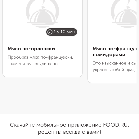
1 ч 10 мин
Мясо по-орловски
Мясо по-французс
помидорами
Прообраз мяса по-французски,
Это изысканное и сы
знаменитая говядина по-
украсит любой празд
орловски готовится слоями с
стол. Свинина, запече
картофелем, шампиньонами и
помидорами, получае
соусом бешамель. Мясо
невероятно нежной и 
пропаривается внутри овощей,
румяная корочка из с
размягчается и легко
блюду аппетитный вид
разделяется на волокна. А
мясо отлично сочетае
сырная корочка не дает влаге из
любым гарниром, а е
соуса испариться.
приготовление не за
Скачайте мобильное приложение FOOD.RU:
времени и не потреб
рецепты всегда с вами!
кулинарных навыков. 