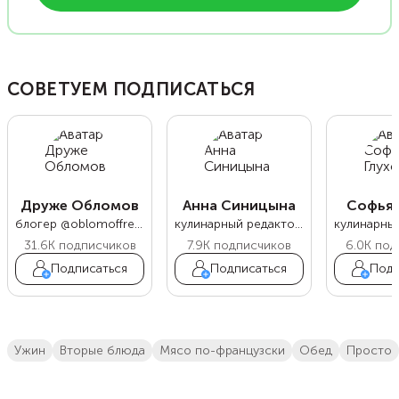
СОВЕТУЕМ ПОДПИСАТЬСЯ
Друже Обломов
Анна Синицына
Софья 
блогер @oblomoffrecipe
кулинарный редактор Food.ru
31.6K
подписчиков
7.9K
подписчиков
6.0K
под
Подписаться
Подписаться
Подп
ужин
вторые блюда
мясо по-французски
обед
просто