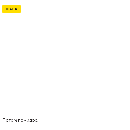
ШАГ
4
Потом помидор.