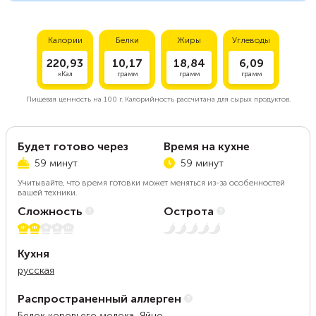
Калории
Белки
Жиры
Углеводы
220,93
10,17
18,84
6,09
кКал
грамм
грамм
грамм
Пищевая ценность на
100 г.
Калорийность рассчитана для сырых продуктов.
Будет готово через
Время на кухне
59 минут
59 минут
Учитывайте, что время готовки может меняться из-за особенностей
вашей техники.
Сложность
Острота
2 из 5
Нет остроты
Кухня
русская
Распространенный аллерген
Белок коровьего молока, Яйцо