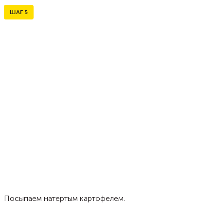
ШАГ
5
Посыпаем натертым картофелем.