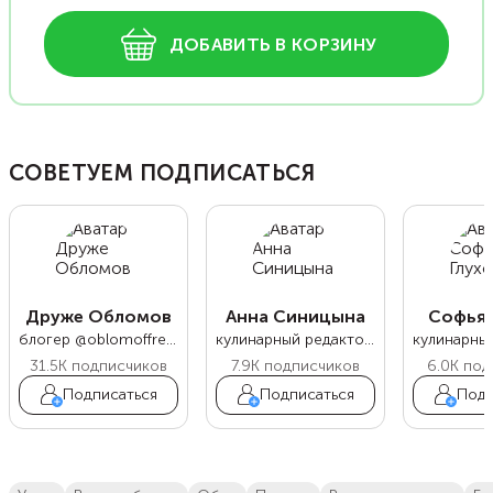
ДОБАВИТЬ В КОРЗИНУ
СОВЕТУЕМ ПОДПИСАТЬСЯ
Друже Обломов
Анна Синицына
Софья 
блогер @oblomoffrecipe
кулинарный редактор Food.ru
31.5K
подписчиков
7.9K
подписчиков
6.0K
под
Подписаться
Подписаться
Подп