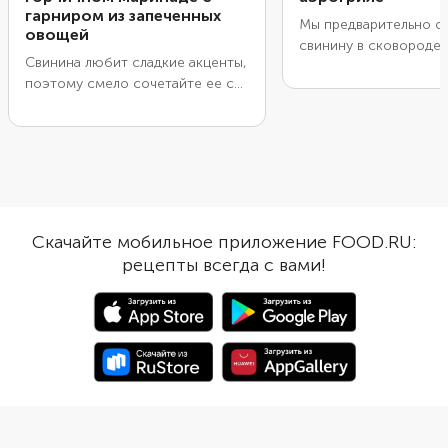
гарниром из запеченных
Мы предварительно о
овощей
свинину в сковороде,
Свинина любит сладкие акценты,
уложили в форму, до
поэтому смело сочетайте ее с
овощами, посыпали т
медом. Чтобы придать мясу
сыром и довели до го
красивый цвет и глубину во
аэрогриле. Получилас
вкусе, добавьте в маринад
мяса по-французски, 
немного соевого соуса. Для
вкуснее. Предварител
пикантности можно взять два
обжаривание нужно, 
вида горчицы и несколько
быстро образовалась 
зубчиков чеснока. Лучше
мясные соки остались
Скачайте мобильное приложение FOOD.RU:
запастить терпением, и дать
кусочков. Тогда в аэр
рецепты всегда с вами!
мясу хорошо пропитаться
свинина выделит мен
маринадом. Тогда оно получится
жидкости, останется 
особенно сочным и вкусным.
готовое блюдо получ
аппетитнее и красиве