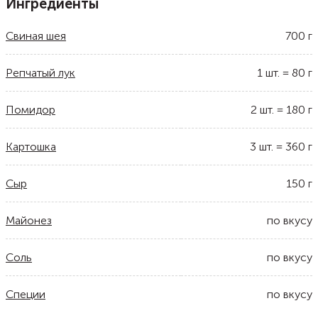
Ингредиенты
Свиная шея
700
г
Репчатый лук
1
шт.
=
80
г
Помидор
2
шт.
=
180
г
Картошка
3
шт.
=
360
г
Сыр
150
г
Майонез
по вкусу
Соль
по вкусу
Специи
по вкусу