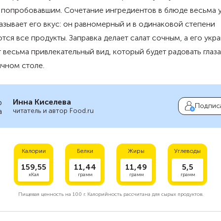
 попробовавшим. Сочетание ингредиентов в блюде весьма у
азывает его вкус: он равномерный и в одинаковой степени
ся все продукты. Заправка делает салат сочным, а его укр
 весьма привлекательный вид, который будет радовать глаза
чном столе.
Инна Киселева
Подпис
читатель и автор Food.ru
Калории
Белки
Жиры
Углеводы
159,55
11,44
11,49
5,5
кКал
грамм
грамм
грамм
Пищевая ценность на
100 г.
Калорийность рассчитана для сырых продуктов.