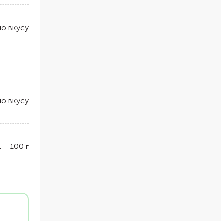
по вкусу
по вкусу
.
=
100
г