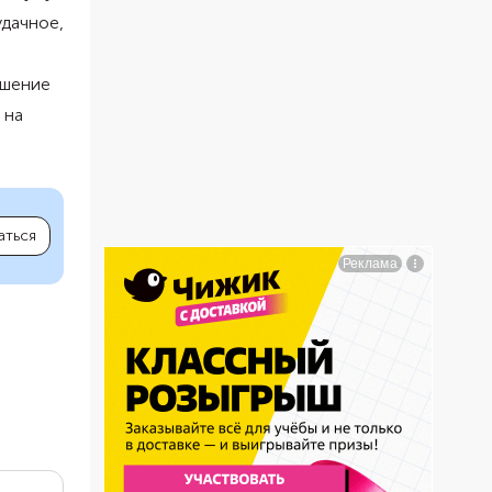
дачное,
ашение
 на
аться