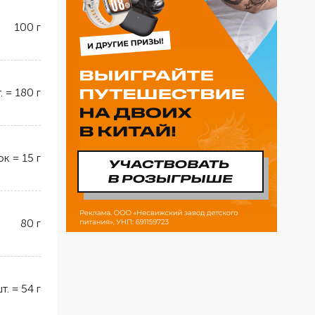
100
г
.
=
180
г
ок
=
15
г
80
г
т.
=
54
г