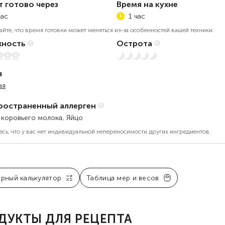
т готово через
Время на кухне
час
1 час
айте, что время готовки может меняться из-за особенностей вашей техники.
ность
Острота
5
Нет остроты
я
ая
ространенный аллерген
 коровьего молока, Яйцо
есь, что у вас нет индивидуальной непереносимости других ингредиентов.
арный калькулятор
Таблица мер и весов
ДУКТЫ ДЛЯ РЕЦЕПТА