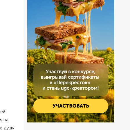
оей
я на
 в душу