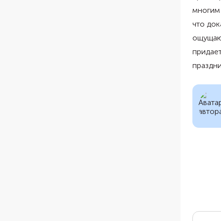
многим
что док
ощущают
придает
праздни