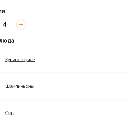
ии
блюда
Куриное филе
Шампиньоны
Сыр