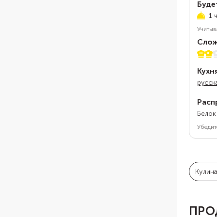
Буде
1 
Учитыв
Слож
2 из 
Кухн
русск
Расп
Белок
Убедит
Кулин
ПРО