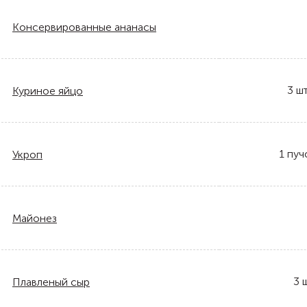
Консервированные ананасы
3
шт
Куриное яйцо
1
пуч
Укроп
Майонез
3
ш
Плавленый сыр