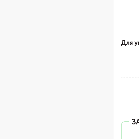
Для у
З