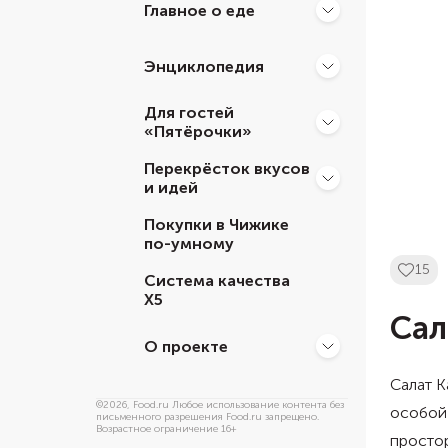
Главное о еде
Энциклопедия
Для гостей
«Пятёрочки»
Перекрёсток вкусов
и идей
Покупки в Чижике
по-умному
15
Система качества
Х5
Сал
О проекте
Салат К
©
2026
, Food.ru Любое использование контента без
особой 
письменного разрешения Food.ru запрещено.
Возрастное ограничение 16+
простор