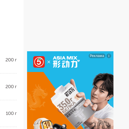
200
г
200
г
100
г