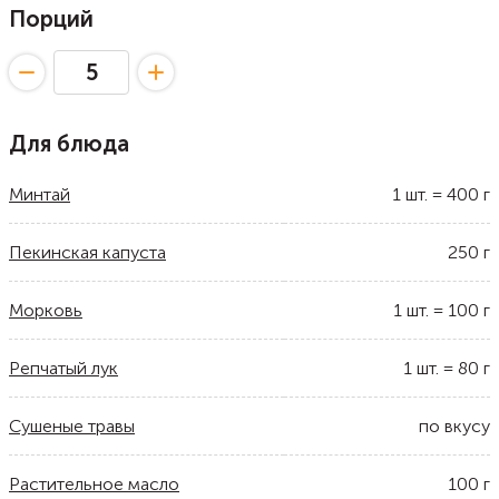
Порций
Для блюда
Минтай
1
шт.
=
400
г
Пекинская капуста
250
г
Морковь
1
шт.
=
100
г
Репчатый лук
1
шт.
=
80
г
Сушеные травы
по вкусу
Растительное масло
100
г