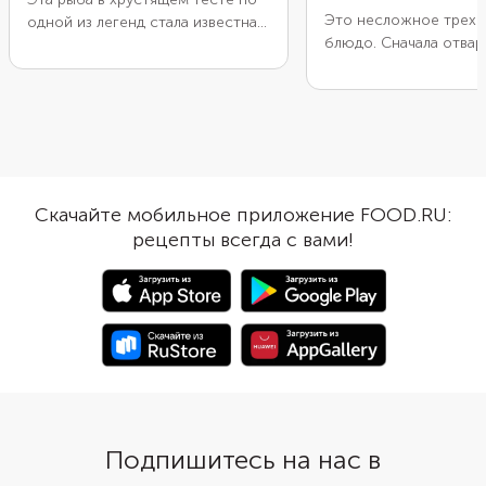
Это несложное трехс
одной из легенд стала известна
блюдо. Сначала отвар
благодаря сподвижнику И.С.
судака в ароматном б
Мазепы Филиппу Орлику. Он
белым вином и овоща
открыл таверну под Парижем,
этапом сделайте кар
где подавал популярное в России
пюре с жирными слив
ресторанное блюдо. Вкусная
напоследок приготовь
рыба полюбилась французам,
соус. Для него понад
которые начали называть ее на
вареные яйца, растоп
свой манер в честь владельца
Скачайте мобильное приложение FOOD.RU:
сливочное масло, лим
заведения. По другой версии эта
рецепты всегда с вами!
свежий укроп. Подай
рыба была коронным блюдом
украсив овощной сол
ресторана по пути из Парижа в
пригород Орли. В любом случае
рыбу «Орли» обжаривают в
сметанно-яичном кляре,
который сохраняет все ее соки.
Подпишитесь на нас в