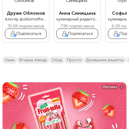
Друже Обломов
Анна Синицына
Софья 
блогер @oblomoffrecipe
кулинарный редактор Food.ru
31.6K
подписчиков
7.9K
подписчиков
6.0K
под
Подписаться
Подписаться
Подп
ужин
вторые блюда
обед
просто
домашние рецепты