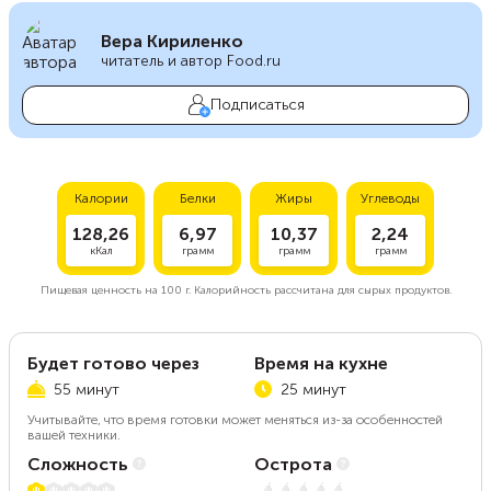
Вера Кириленко
читатель и автор Food.ru
Подписаться
Калории
Белки
Жиры
Углеводы
128,26
6,97
10,37
2,24
кКал
грамм
грамм
грамм
Пищевая ценность на
100 г.
Калорийность рассчитана для сырых продуктов.
Будет готово через
Время на кухне
55 минут
25 минут
Учитывайте, что время готовки может меняться из-за особенностей
вашей техники.
Сложность
Острота