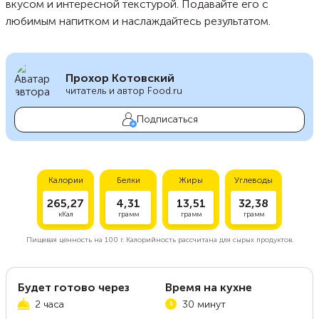
вкусом и интересной текстурой. Подавайте его с
любимым напитком и наслаждайтесь результатом.
Прохор Котовский
читатель и автор Food.ru
Подписаться
Калории
Белки
Жиры
Углеводы
265,27
4,31
13,51
32,38
кКал
грамм
грамм
грамм
Пищевая ценность на
100 г.
Калорийность рассчитана для сырых продуктов.
Будет готово через
Время на кухне
2 часа
30 минут