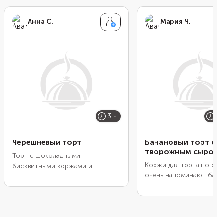
Анна С.
Мария Ч.
3 ч
Черешневый торт
Банановый торт с
творожным сыро
Торт с шоколадными
Коржи для торта по с
бисквитными коржами и
очень напоминают ба
черешней вдохновлен известным
хлеб. Но в этом вари
вишневым десертом «Черный
готовят в круглых фор
лес». Но в нем нет характерной
после прослаивают с
вишневой кислинки, он менее
кремом. Можно взять
терпкий и по-летнему свежий.