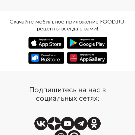
одинаковые формы и
Проварите очищенную черешню
одновременно испечь
с сахарной пудрой, чтобы
А можно сделать одн
ягодный сок превратился в
Скачайте мобильное приложение FOOD.RU:
заготовку и разрезать
сироп. Испеките бисквиты,
рецепты всегда с вами!
пополам после остыва
приготовьте прослойку из крем-
маслу заранее размяг
чиза и добавьте в начинку
комнатной температу
проваренные ягоды. Украсьте
оно легко взбивалось.
торт половинками свежей
десерт ломтиками св
черешни.
бананов и орехами дл
хрустящих акцентов.
Подпишитесь на нас в
социальных сетях: