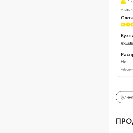
1 
Учитыв
Слож
3 из 
Кухн
русск
Расп
Нет
Убедит
Кулин
ПРО