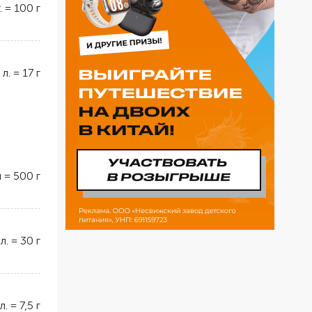
.
=
100
г
 л.
=
17
г
л
=
500
г
 л.
=
30
г
л.
=
7,5
г