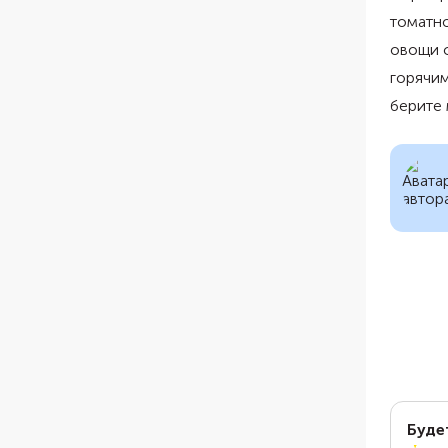
томатно
овощи с
горячим
берите 
Буде