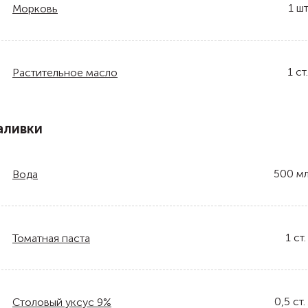
1
шт
Морковь
1
ст.
Растительное масло
аливки
500
м
Вода
1
ст.
Томатная паста
0,5
ст. 
Столовый уксус 9%