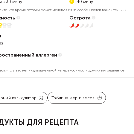
час 30 минут
40 минут
айте, что время готовки может меняться из-за особенностей вашей техники.
ность
Острота
5
2 из 5
я
ая
ространенный аллерген
есь, что у вас нет индивидуальной непереносимости других ингредиентов.
арный калькулятор
Таблица мер и весов
ДУКТЫ ДЛЯ РЕЦЕПТА