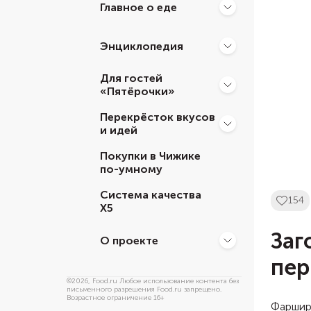
Главное о еде
Энциклопедия
Для гостей
«Пятёрочки»
Перекрёсток вкусов
и идей
Покупки в Чижике
по-умному
Система качества
154
Х5
Заг
О проекте
пер
©
2026
, Food.ru Любое использование контента без
письменного разрешения Food.ru запрещено.
Возрастное ограничение 16+
Фарширо