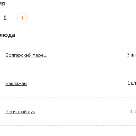
ия
блюда
3
шт
Болгарский перец
1
шт
Баклажан
1
ш
Репчатый лук