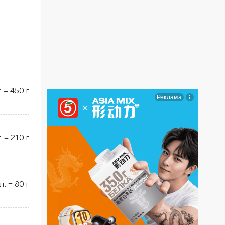
.
=
450
г
.
=
210
г
т.
=
80
г