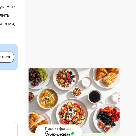
ук. Все
лить
вления,
аться