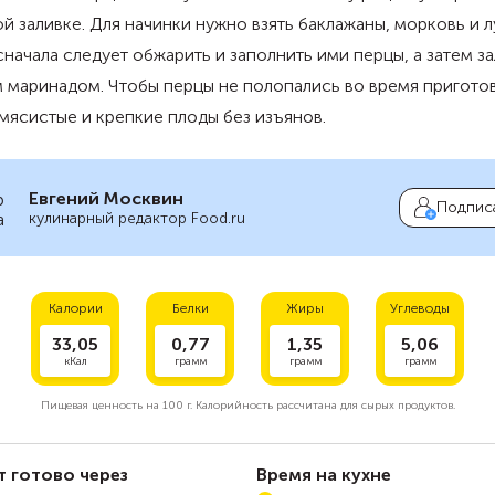
й заливке. Для начинки нужно взять баклажаны, морковь и л
начала следует обжарить и заполнить ими перцы, а затем за
 маринадом. Чтобы перцы не полопались во время пригото
мясистые и крепкие плоды без изъянов.
Евгений Москвин
Подпис
кулинарный редактор Food.ru
Калории
Белки
Жиры
Углеводы
33,05
0,77
1,35
5,06
кКал
грамм
грамм
грамм
Пищевая ценность на
100 г.
Калорийность рассчитана для сырых продуктов.
т готово через
Время на кухне