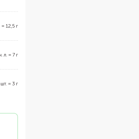
.
=
12,5
г
ч. л.
=
7
г
шт.
=
3
г