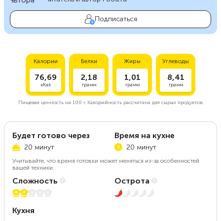
Подписаться
Калории
Белки
Жиры
Углеводы
76,69
2,18
1,01
8,41
кКал
грамм
грамм
грамм
Пищевая ценность на
100 г.
Калорийность рассчитана для сырых продуктов.
Будет готово через
Время на кухне
20 минут
20 минут
Учитывайте, что время готовки может меняться из-за особенностей
вашей техники.
Сложность
Острота
2 из 5
1 из 5
Кухня