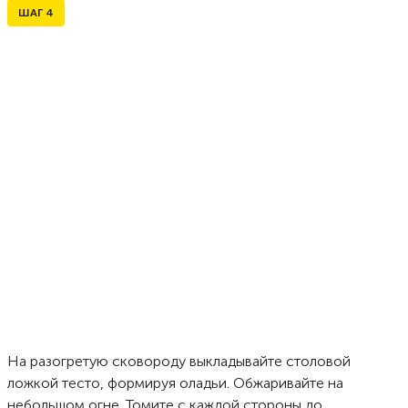
ШАГ
4
На разогретую сковороду выкладывайте столовой
ложкой тесто, формируя оладьи. Обжаривайте на
небольшом огне. Томите с каждой стороны до