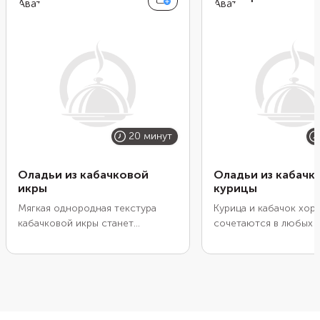
20 минут
Оладьи из кабачковой
Оладьи из кабачка
икры
курицы
Мягкая однородная текстура
Курица и кабачок хо
кабачковой икры станет
сочетаются в любых б
отличной основой для теста на
такие оладьи они сде
оладьи. Она придаст им
питательными и легки
выразительный вкус овощей и
одновременно. Добав
аппетитный оранжевый цвет.
и черный перец, при 
Просто смешайте икру с яйцами
дополните их сушены
и мукой, а затем пожарьте.
и другими приправами