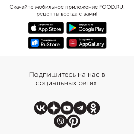
Готовые оладьи хорошо
и мука свяжут измель
Скачайте мобильное приложение FOOD.RU:
сочетаются с колбасами,
ингредиенты. Дайте т
рецепты всегда с вами!
сырами, мясным паштетом и
немного постоять, чт
пикантными соусами. Есть их
активировалась клейк
можно как в горячем, так и в
Масса станет более 
холодном виде.
и будет лучше держат
Сметана приветствует
только в тесте, но и 
Подпишитесь на нас в
социальных сетях: