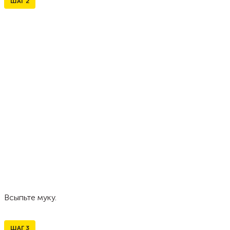
ШАГ
2
Всыпьте муку.
ШАГ
3