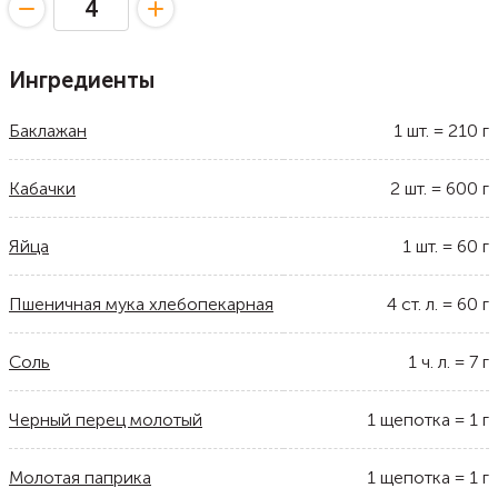
Ингредиенты
Баклажан
1
шт.
=
210
г
Кабачки
2
шт.
=
600
г
Яйца
1
шт.
=
60
г
Пшеничная мука хлебопекарная
4
ст. л.
=
60
г
Соль
1
ч. л.
=
7
г
Черный перец молотый
1
щепотка
=
1
г
Молотая паприка
1
щепотка
=
1
г