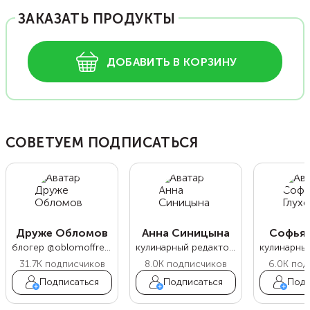
ЗАКАЗАТЬ ПРОДУКТЫ
ДОБАВИТЬ В КОРЗИНУ
СОВЕТУЕМ ПОДПИСАТЬСЯ
Друже Обломов
Анна Синицына
Софья 
блогер @oblomoffrecipe
кулинарный редактор Food.ru
31.7K
подписчиков
8.0K
подписчиков
6.0K
под
Подписаться
Подписаться
Подп