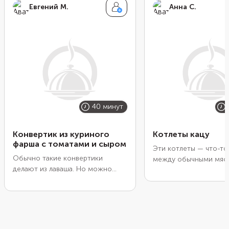
Евгений М.
Анна С.
40 минут
Конвертик из куриного
Котлеты кацу
фарша с томатами и сыром
Эти котлеты — что-то
Обычно такие конвертики
между обычными мяс
делают из лаваша. Но можно
заготовками и наггетс
исключить мучную основу. С
Внутри они сочные и 
ролью оболочки прекрасно
снаружи покрыты пло
справится куриный фарш.
хрустящей корочкой и
Получится намного сытнее.
панко. Пожарьте их в
Сформируйте из мяса тонкий
обязательно дайте ма