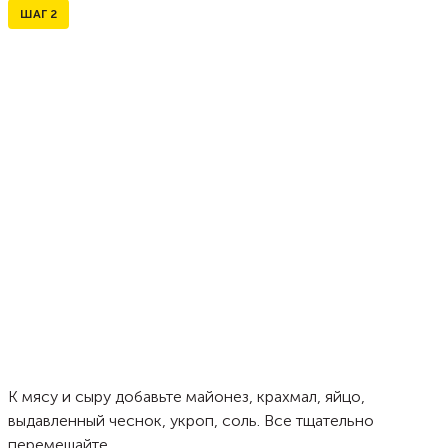
ШАГ
2
К мясу и сыру добавьте майонез, крахмал, яйцо,
выдавленный чеснок, укроп, соль. Все тщательно
перемешайте.