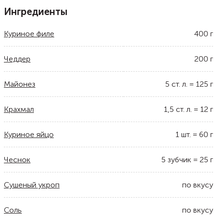
Ингредиенты
Куриное филе
400
г
Чеддер
200
г
Майонез
5
ст. л.
=
125
г
Крахмал
1,5
ст. л.
=
12
г
Куриное яйцо
1
шт.
=
60
г
Чеснок
5
зубчик
=
25
г
Сушеный укроп
по вкусу
Соль
по вкусу