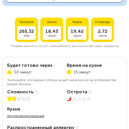
Калории
Белки
Жиры
Углеводы
265,32
18,43
19,42
2,72
кКал
грамм
грамм
грамм
Пищевая ценность на
100 г.
Калорийность рассчитана для сырых продуктов.
Будет готово через
Время на кухне
50 минут
15 минут
Учитывайте, что время готовки может меняться из-за особенностей
вашей техники.
Сложность
Острота
2 из 5
1 из 5
Кухня
интернациональная
Распространенный аллерген